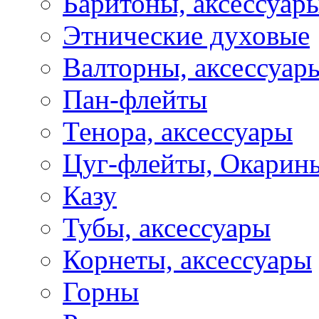
Баритоны, аксессуар
Этнические духовые
Валторны, аксессуар
Пан-флейты
Тенора, аксессуары
Цуг-флейты, Окарин
Казу
Тубы, аксессуары
Корнеты, аксессуары
Горны