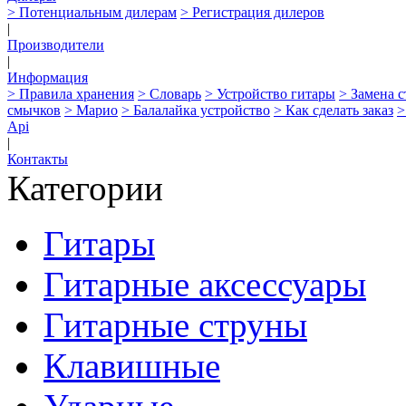
> Потенциальным дилерам
> Регистрация дилеров
|
Производители
|
Информация
> Правила хранения
> Словарь
> Устройство гитары
> Замена 
смычков
> Марио
> Балалайка устройство
> Как сделать заказ
>
Api
|
Контакты
Категории
Гитары
Гитарные аксессуары
Гитарные струны
Клавишные