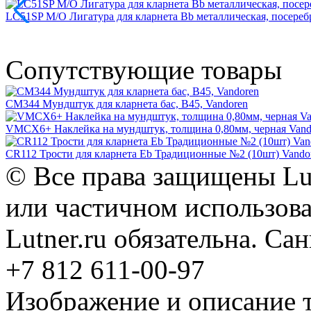
LC51SP M/O Лигатура для кларнета Bb металлическая, посереб
Сопутствующие товары
CM344 Мундштук для кларнета бас, B45, Vandoren
VMCX6+ Наклейка на мундштук, толщина 0,80мм, черная Vand
CR112 Трости для кларнета Eb Традиционные №2 (10шт) Vando
© Все права защищены Lut
или частичном использова
Lutner.ru обязательна. Са
+7 812 611-00-97
Изображение и описание 