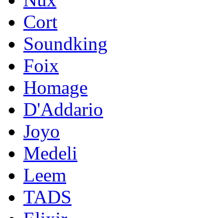
Cort
Soundking
Foix
Homage
D'Addario
Joyo
Medeli
Leem
TADS