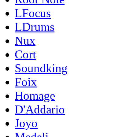
LFocus
LDrums
Nux
Cort
Soundking
Foix
Homage
D'Addario
Joyo
Medeli