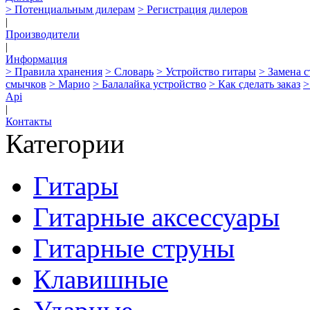
> Потенциальным дилерам
> Регистрация дилеров
|
Производители
|
Информация
> Правила хранения
> Словарь
> Устройство гитары
> Замена 
смычков
> Марио
> Балалайка устройство
> Как сделать заказ
>
Api
|
Контакты
Категории
Гитары
Гитарные аксессуары
Гитарные струны
Клавишные