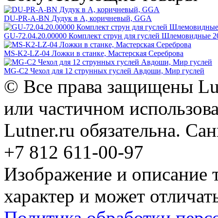
DU-PR-A-BN Дудук в A, коричневый, GGA
GU-72.04.20.00000 Комплект струн для гуслей Шлемовидные 20
MS-K2-LZ-04 Ложки в станке, Мастерская Сереброва
MG-C2 Чехол для 12 струнных гуслей Авдоши, Мир гуслей
© Все права защищены Lut
или частичном использова
Lutner.ru обязательна. Са
+7 812 611-00-97
Изображение и описание 
характер и может отличать
Политика обработки перс