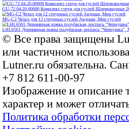
GU-72.04.20.00000 Комплект струн для гуслей Шлемовидные 20
MG-C2 Чехол для 12 струнных гуслей Авдоши, Мир гуслей
LHL6501 Деревянная ложка полубаская, роспись "Чернушка", 
© Все права защищены Lut
или частичном использова
Lutner.ru обязательна. Са
+7 812 611-00-97
Изображение и описание 
характер и может отличать
Политика обработки перс