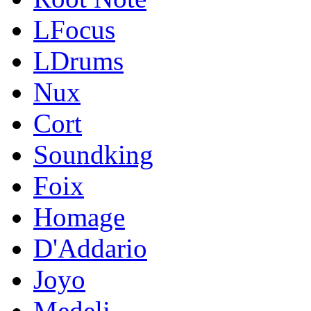
LFocus
LDrums
Nux
Cort
Soundking
Foix
Homage
D'Addario
Joyo
Medeli