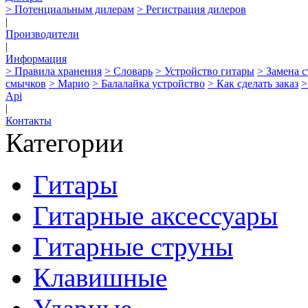
> Потенциальным дилерам
> Регистрация дилеров
|
Производители
|
Информация
> Правила хранения
> Словарь
> Устройство гитары
> Замена 
смычков
> Марио
> Балалайка устройство
> Как сделать заказ
>
Api
|
Контакты
Категории
Гитары
Гитарные аксессуары
Гитарные струны
Клавишные