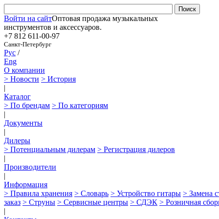
Войти на сайт
Оптовая продажа музыкальных
инструментов и аксессуаров.
+7 812
611-00-97
Санкт-Петербург
Рус
/
Eng
О компании
> Новости
> История
|
Каталог
> По брендам
> По категориям
|
Документы
|
Дилеры
> Потенциальным дилерам
> Регистрация дилеров
|
Производители
|
Информация
> Правила хранения
> Словарь
> Устройство гитары
> Замена 
заказ
> Струны
> Сервисные центры
> СДЭК
> Розничная сбор
|