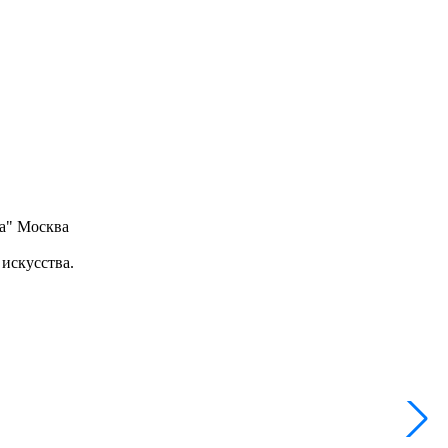
ка" Москва
искусства.
1