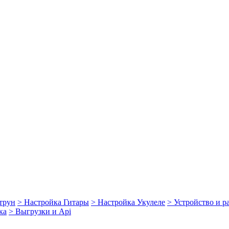
струн
> Настройка Гитары
> Настройка Укулеле
> Устройство и 
ка
> Выгрузки и Api