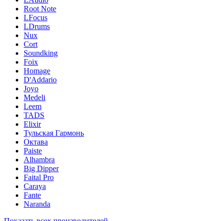
Root Note
LFocus
LDrums
Nux
Cort
Soundking
Foix
Homage
D'Addario
Joyo
Medeli
Leem
TADS
Elixir
Тульская Гармонь
Октава
Paiste
Alhambra
Big Dipper
Faital Pro
Caraya
Fante
Naranda
Показать всех производителей