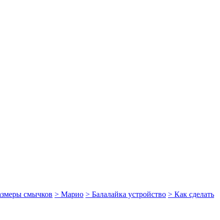
размеры смычков
> Марио
> Балалайка устройство
> Как сделать