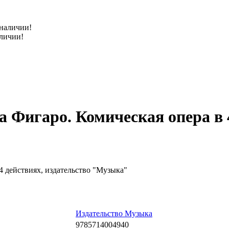
аличии!
 Фигаро. Комическая опера в 4
Издательство Музыка
9785714004940