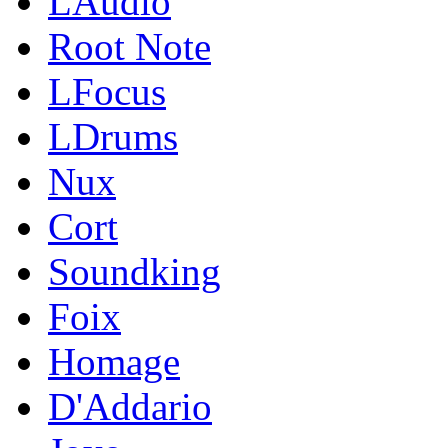
LAudio
Root Note
LFocus
LDrums
Nux
Cort
Soundking
Foix
Homage
D'Addario