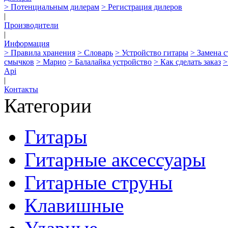
> Потенциальным дилерам
> Регистрация дилеров
|
Производители
|
Информация
> Правила хранения
> Словарь
> Устройство гитары
> Замена 
смычков
> Марио
> Балалайка устройство
> Как сделать заказ
>
Api
|
Контакты
Категории
Гитары
Гитарные аксессуары
Гитарные струны
Клавишные