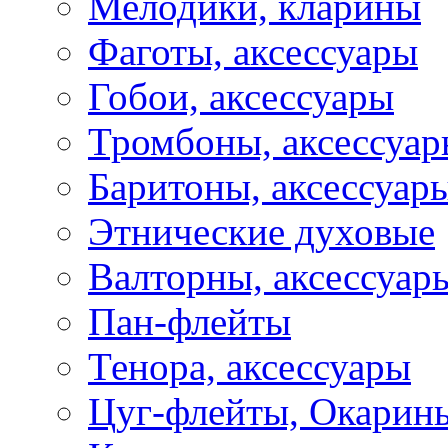
Мелодики, кларины
Фаготы, аксессуары
Гобои, аксессуары
Тромбоны, аксессуа
Баритоны, аксессуар
Этнические духовые
Валторны, аксессуар
Пан-флейты
Тенора, аксессуары
Цуг-флейты, Окарин