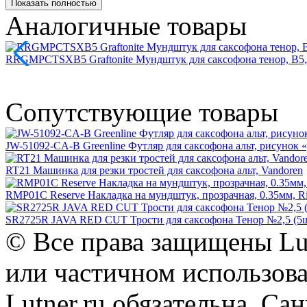
Показать полностью
Аналогичные товары
RRGMPCTSXB5 Graftonite Мундштук для саксофона тенор, B5,
Сопутствующие товары
JW-51092-CA-B Greenline Футляр для саксофона альт, рисунок «
RT21 Машинка для резки тростей для саксофона альт, Vandoren
RMP01C Reserve Накладка на мундштук, прозрачная, 0.35мм, R
SR2725R JAVA RED CUT Трости для саксофона Тенор №2,5 (5ш
© Все права защищены Lut
или частичном использова
Lutner.ru обязательна. Са