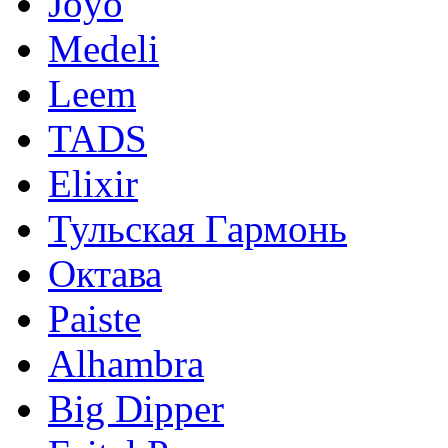
Joyo
Medeli
Leem
TADS
Elixir
Тульская Гармонь
Октава
Paiste
Alhambra
Big Dipper