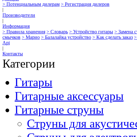
> Потенциальным дилерам
> Регистрация дилеров
|
Производители
|
Информация
> Правила хранения
> Словарь
> Устройство гитары
> Замена 
смычков
> Марио
> Балалайка устройство
> Как сделать заказ
>
Api
|
Контакты
Категории
Гитары
Гитарные аксессуары
Гитарные струны
Струны для акустиче