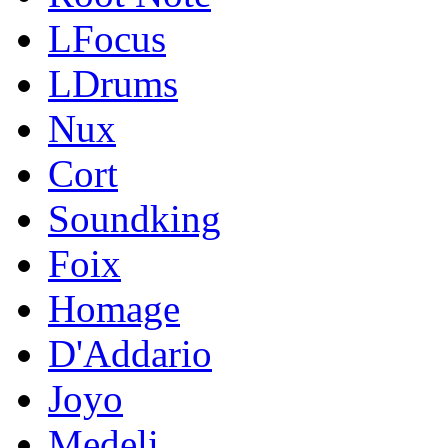
LFocus
LDrums
Nux
Cort
Soundking
Foix
Homage
D'Addario
Joyo
Medeli