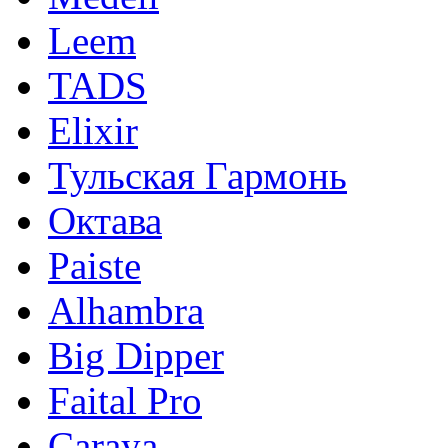
Leem
TADS
Elixir
Тульская Гармонь
Октава
Paiste
Alhambra
Big Dipper
Faital Pro
Caraya