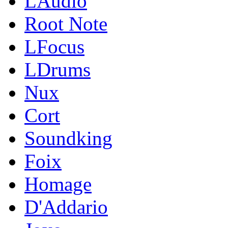
LAudio
Root Note
LFocus
LDrums
Nux
Cort
Soundking
Foix
Homage
D'Addario