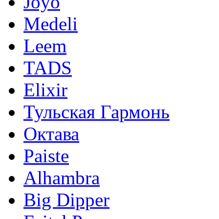
Joyo
Medeli
Leem
TADS
Elixir
Тульская Гармонь
Октава
Paiste
Alhambra
Big Dipper