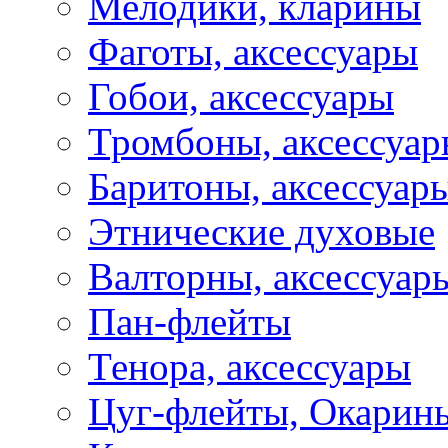
Мелодики, кларины
Фаготы, аксессуары
Гобои, аксессуары
Тромбоны, аксессуа
Баритоны, аксессуар
Этнические духовые
Валторны, аксессуар
Пан-флейты
Тенора, аксессуары
Цуг-флейты, Окарин