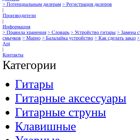
> Потенциальным дилерам
> Регистрация дилеров
|
Производители
|
Информация
> Правила хранения
> Словарь
> Устройство гитары
> Замена 
смычков
> Марио
> Балалайка устройство
> Как сделать заказ
>
Api
|
Контакты
Категории
Гитары
Гитарные аксессуары
Гитарные струны
Клавишные