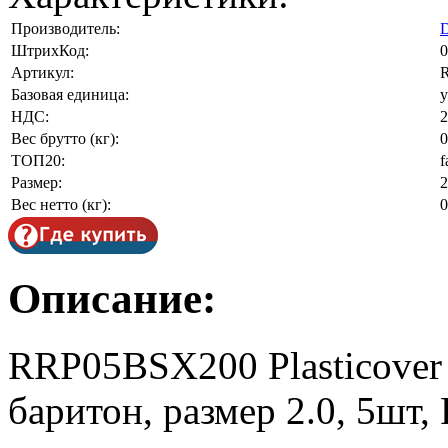
Производитель:
D
ШтрихКод:
0
Артикул:
Базовая единица:
у
НДС:
2
Вес брутто (кг):
0
ТОП20:
f
Размер:
2
Вес нетто (кг):
0
Описание:
RRP05BSX200 Plasticover
баритон, размер 2.0, 5шт, 