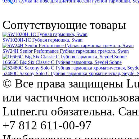
930001 Сумка на пояс для диатонической губной гармошки, Sey
Сопутствующие товары
SW1020H-1C Губная гармошка, Swan
SW24H Senior Performance Губная гармошка тремоло, Swan
16666C Big Six Classic C Губная гармошка, Seydel Sohne
52480C Saxony Solo C Губная гармошка хроматическая, Seydel 
© Все права защищены Lut
или частичном использова
Lutner.ru обязательна. Са
+7 812 611-00-97