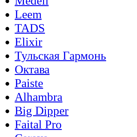
Medeli
Leem
TADS
Elixir
Тульская Гармонь
Октава
Paiste
Alhambra
Big Dipper
Faital Pro