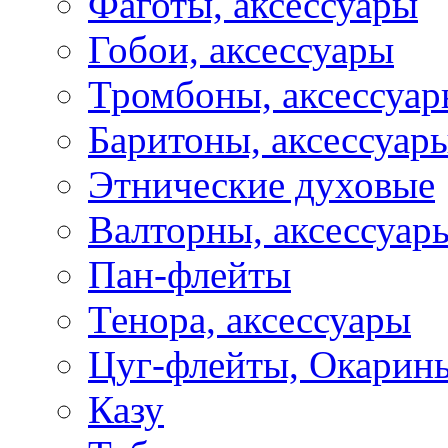
Фаготы, аксессуары
Гобои, аксессуары
Тромбоны, аксессуа
Баритоны, аксессуар
Этнические духовые
Валторны, аксессуар
Пан-флейты
Тенора, аксессуары
Цуг-флейты, Окарин
Казу