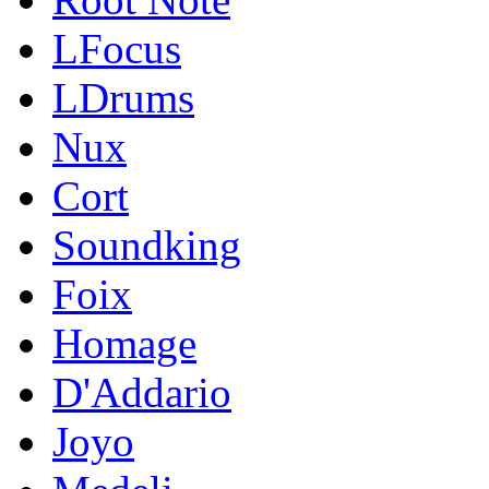
LFocus
LDrums
Nux
Cort
Soundking
Foix
Homage
D'Addario
Joyo