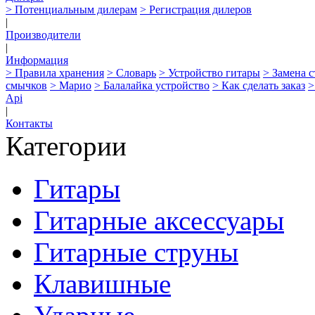
> Потенциальным дилерам
> Регистрация дилеров
|
Производители
|
Информация
> Правила хранения
> Словарь
> Устройство гитары
> Замена 
смычков
> Марио
> Балалайка устройство
> Как сделать заказ
>
Api
|
Контакты
Категории
Гитары
Гитарные аксессуары
Гитарные струны
Клавишные