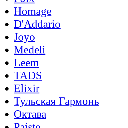
Homage
D'Addario
Joyo
Medeli
Leem
TADS
Elixir
Тульская Гармонь
Октава
Paiste