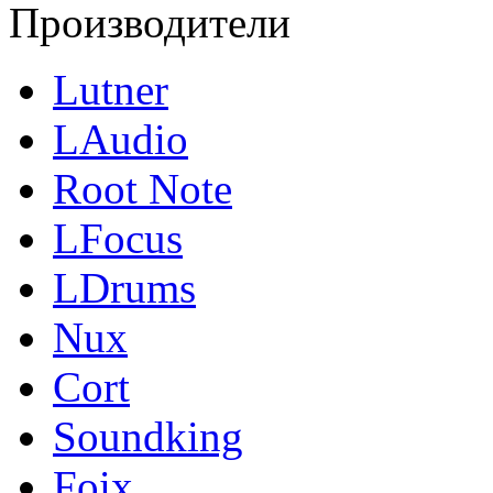
Производители
Lutner
LAudio
Root Note
LFocus
LDrums
Nux
Cort
Soundking
Foix