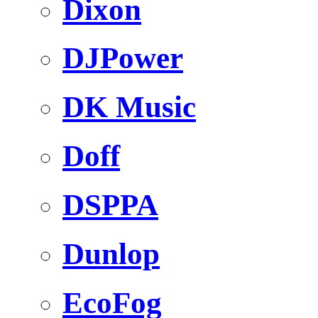
Dixon
DJPower
DK Music
Doff
DSPPA
Dunlop
EcoFog