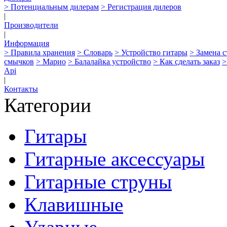
> Потенциальным дилерам
> Регистрация дилеров
|
Производители
|
Информация
> Правила хранения
> Словарь
> Устройство гитары
> Замена 
смычков
> Марио
> Балалайка устройство
> Как сделать заказ
>
Api
|
Контакты
Категории
Гитары
Гитарные аксессуары
Гитарные струны
Клавишные