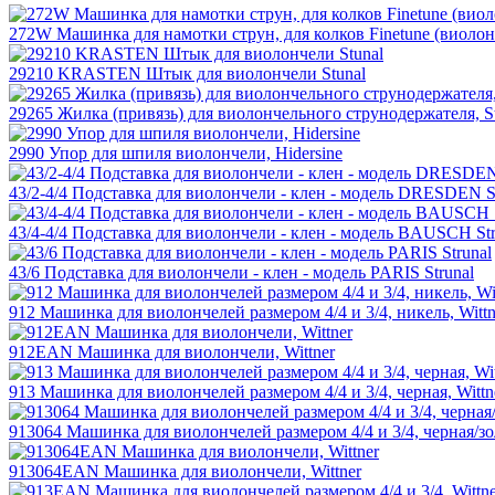
272W Машинка для намотки струн, для колков Finetune (виолонч
29210 KRASTEN Штык для виолончели Stunal
29265 Жилка (привязь) для виолончельного струнодержателя, St
2990 Упор для шпиля виолончели, Hidersine
43/2-4/4 Подставка для виолончели - клен - модель DRESDEN S
43/4-4/4 Подставка для виолончели - клен - модель BAUSCH Str
43/6 Подставка для виолончели - клен - модель PARIS Strunal
912 Машинка для виолончелей размером 4/4 и 3/4, никель, Wittn
912EAN Машинка для виолончели, Wittner
913 Машинка для виолончелей размером 4/4 и 3/4, черная, Wittn
913064 Машинка для виолончелей размером 4/4 и 3/4, черная/зол
913064EAN Машинка для виолончели, Wittner