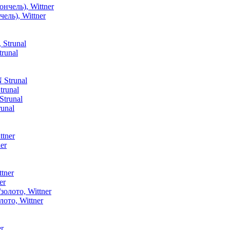
ель), Wittner
runal
trunal
unal
er
er
ото, Wittner