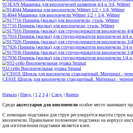
913EAN Машинка для виолончелей размером 4/4 и 3/4, Wittner
914044 Машинка для виолончели Wittner 1/2 + 1/4, Wittner
917716 Привязь (жилка) для виолончели, сталь, Wittner
917916 Привязь (жилка) для струнодержателя виолончели 4/4 и 7
917926 Привязь (жилка) для струнодержателя виолончели 3/4 и 1
917936 Привязь (жилка) для струнодержателя виолончели 1/4 и 1
932-cello Виолончельная душка Strunal
CE01E Шпиль для виолончели стандартный. Материал - черно
Начало
|
Пред.
|
1
2
3
4
|
След.
|
Конец
Среди
аксессуаров для виолончели
особое место занимают пр
С помощью подставки для струн регулируется высота струн над
виолончели. Правильное положение подставки на корпусе инс
для изготовления подставки является клен.