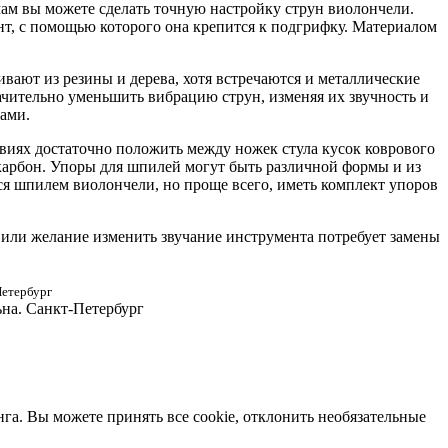
мам вы можете сделать точную настройку струн виолончели.
нт, с помощью которого она крепится к подгрифку. Материалом
вают из резины и дерева, хотя встречаются и металлические
ачительно уменьшить вибрацию струн, изменяя их звучность и
нами.
иях достаточно положить между ножек стула кусок коврового
 карбон. Упоры для шпилей могут быть различной формы и из
ься шпилем виолончели, но проще всего, иметь комплект упоров
 или желание изменить звучание инструмента потребует замены
Петербург
ьна. Санкт-Петербург
нга. Вы можете принять все cookie, отклонить необязательные