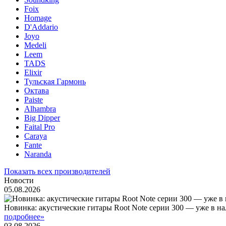
Foix
Homage
D'Addario
Joyo
Medeli
Leem
TADS
Elixir
Тульская Гармонь
Октава
Paiste
Alhambra
Big Dipper
Faital Pro
Caraya
Fante
Naranda
Показать всех производителей
Новости
05.08.2026
Новинка: акустические гитары Root Note серии 300 — уже в н
подробнее»
03.08.2026