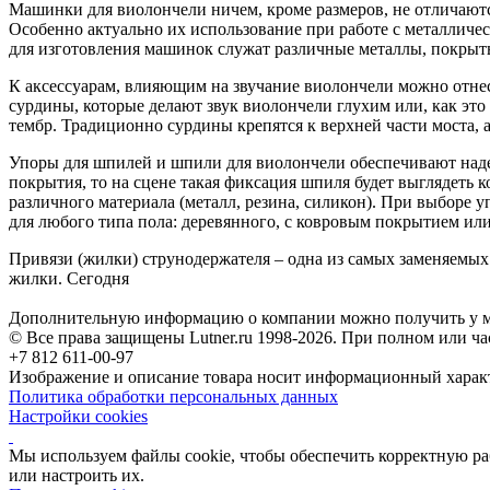
Машинки для виолончели ничем, кроме размеров, не отличаютс
Особенно актуально их использование при работе с металличе
для изготовления машинок служат различные металлы, покрыт
К аксессуарам, влияющим на звучание виолончели можно отнес
сурдины, которые делают звук виолончели глухим или, как это
тембр. Традиционно сурдины крепятся к верхней части моста, 
Упоры для шпилей и шпили для виолончели обеспечивают наде
покрытия, то на сцене такая фиксация шпиля будет выглядеть
различного материала (металл, резина, силикон). При выборе у
для любого типа пола: деревянного, с ковровым покрытием ил
Привязи (жилки) струнодержателя – одна из самых заменяемых
жилки. Сегодня
Дополнительную информацию о компании можно получить у м
© Все права защищены Lutner.ru 1998-2026. При полном или ча
+7 812 611-00-97
Изображение и описание товара носит информационный характ
Политика обработки персональных данных
Настройки cookies
Мы используем файлы cookie, чтобы обеспечить корректную рабо
или настроить их.