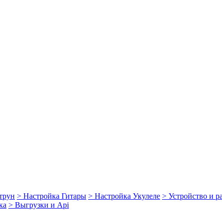
струн
> Настройка Гитары
> Настройка Укулеле
> Устройство и 
ка
> Выгрузки и Api