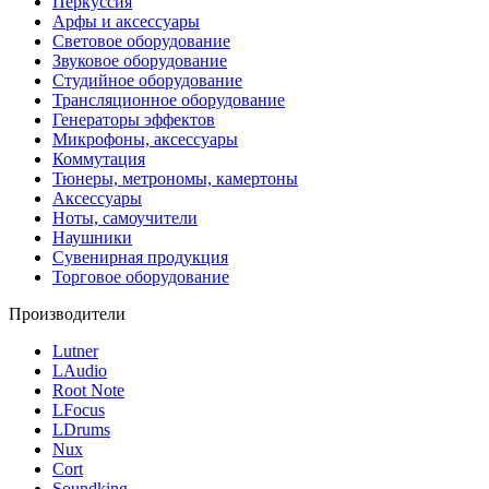
Перкуссия
Арфы и аксессуары
Световое оборудование
Звуковое оборудование
Студийное оборудование
Трансляционное оборудование
Генераторы эффектов
Микрофоны, аксессуары
Коммутация
Тюнеры, метрономы, камертоны
Аксессуары
Ноты, самоучители
Наушники
Сувенирная продукция
Торговое оборудование
Производители
Lutner
LAudio
Root Note
LFocus
LDrums
Nux
Cort
Soundking