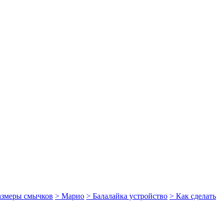
размеры смычков
> Марио
> Балалайка устройство
> Как сделать