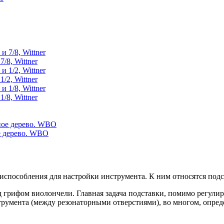
/8, Wittner
/2, Wittner
/8, Wittner
е дерево. WBO
испособления для настройки инструмента. К ним относятся подс
 грифом виолончели. Главная задача подставки, помимо регулир
трумента (между резонаторными отверстиями), во многом, опре