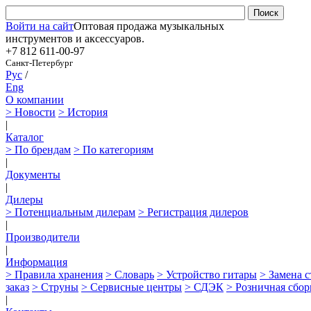
Войти на сайт
Оптовая продажа музыкальных
инструментов и аксессуаров.
+7 812
611-00-97
Санкт-Петербург
Рус
/
Eng
О компании
> Новости
> История
|
Каталог
> По брендам
> По категориям
|
Документы
|
Дилеры
> Потенциальным дилерам
> Регистрация дилеров
|
Производители
|
Информация
> Правила хранения
> Словарь
> Устройство гитары
> Замена 
заказ
> Струны
> Сервисные центры
> СДЭК
> Розничная сбор
|