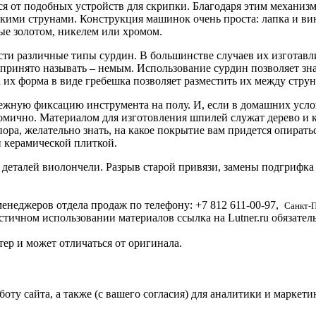
я от подобных устройств для скрипки. Благодаря этим механиз
скими струнами. Конструкция машинок очень проста: лапка и ви
ые золотом, никелем или хромом.
ти различные типы сурдин. В большинстве случаев их изготавли
 принято называть – немым. Использование сурдин позволяет зн
а их форма в виде гребешка позволяет разместить их между стру
жную фиксацию инструмента на полу. И, если в домашних услов
 комично. Материалом для изготовления шпилей служат дерево и
пора, желательно знать, на какое покрытие вам придется опират
и керамической плиткой.
 деталей виолончели. Разрыв старой привязи, замены подгрифка
енеджеров отдела продаж по телефону:
+7 812
611-00-97
,
Санкт-
стичном использовании материалов ссылка на Lutner.ru обязател
ер и может отличаться от оригинала.
ту сайта, а также (с вашего согласия) для аналитики и маркети