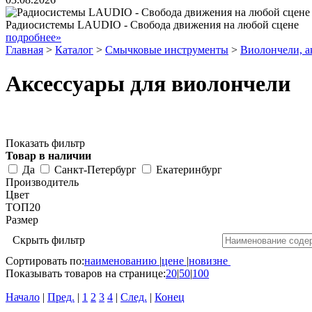
Радиосистемы LAUDIO - Свобода движения на любой сцене
подробнее»
Главная
>
Каталог
>
Смычковые инструменты
>
Виолончели, а
Аксессуары для виолончели
Показать фильтр
Товар в наличии
Да
Санкт-Петербург
Екатеринбург
Производитель
Цвет
ТОП20
Размер
Скрыть фильтр
Сортировать по:
наименованию
|
цене
|
новизне
Показывать товаров на странице:
20
|
50
|
100
Начало
|
Пред.
|
1
2
3
4
|
След.
|
Конец