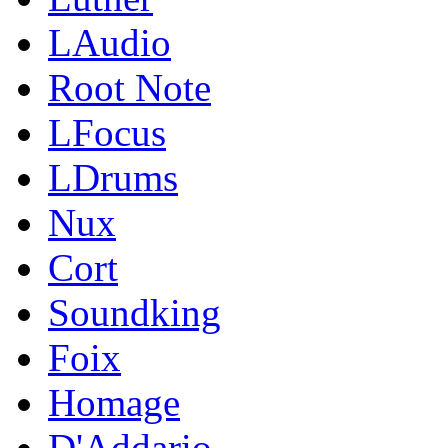
LAudio
Root Note
LFocus
LDrums
Nux
Cort
Soundking
Foix
Homage
D'Addario