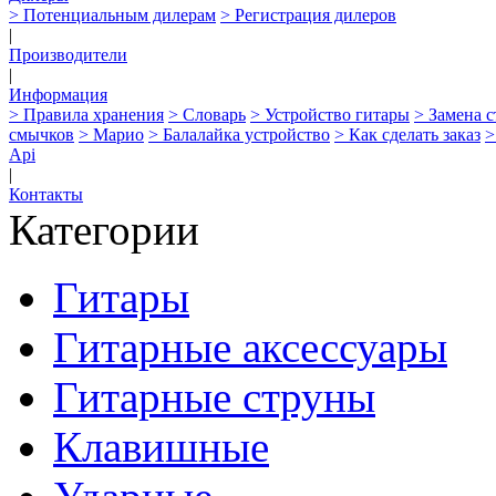
> Потенциальным дилерам
> Регистрация дилеров
|
Производители
|
Информация
> Правила хранения
> Словарь
> Устройство гитары
> Замена 
смычков
> Марио
> Балалайка устройство
> Как сделать заказ
>
Api
|
Контакты
Категории
Гитары
Гитарные аксессуары
Гитарные струны
Клавишные