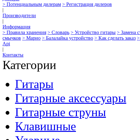
> Потенциальным дилерам
> Регистрация дилеров
|
Производители
|
Информация
> Правила хранения
> Словарь
> Устройство гитары
> Замена 
смычков
> Марио
> Балалайка устройство
> Как сделать заказ
>
Api
|
Контакты
Категории
Гитары
Гитарные аксессуары
Гитарные струны
Клавишные