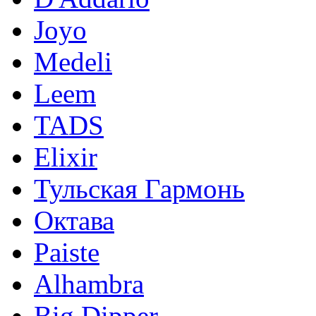
Joyo
Medeli
Leem
TADS
Elixir
Тульская Гармонь
Октава
Paiste
Alhambra
Big Dipper