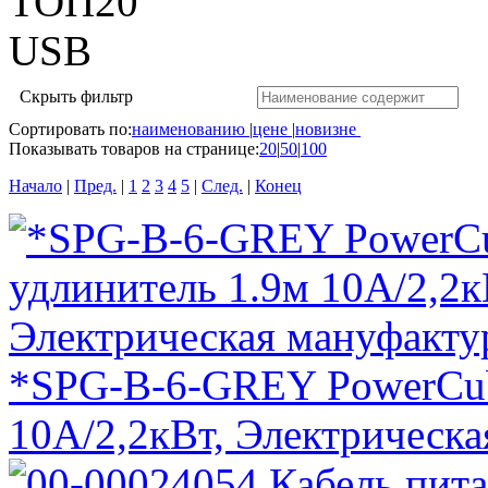
ТОП20
USB
Скрыть фильтр
Сортировать по:
наименованию
|
цене
|
новизне
Показывать товаров на странице:
20
|
50
|
100
Начало
|
Пред.
|
1
2
3
4
5
|
След.
|
Конец
*SPG-B-6-GREY PowerCub
10А/2,2кВт, Электрическа