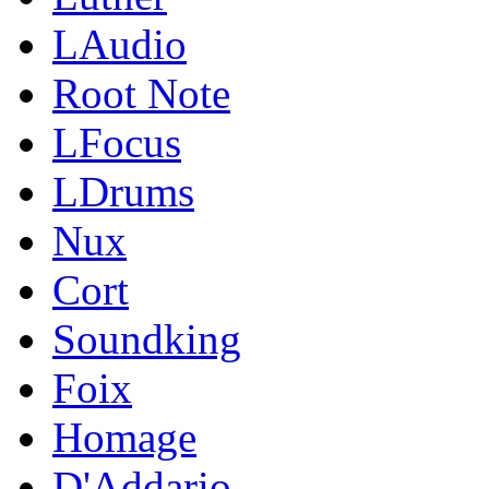
LAudio
Root Note
LFocus
LDrums
Nux
Cort
Soundking
Foix
Homage
D'Addario