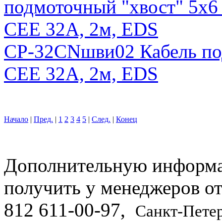
CP-32CNшви02 Кабель по
CEE 32А, 2м, EDS
Начало
|
Пред.
|
1
2
3
4
5
|
След.
|
Конец
Дополнительную информ
получить у менеджеров о
812
611-00-97
,
Санкт-Пете