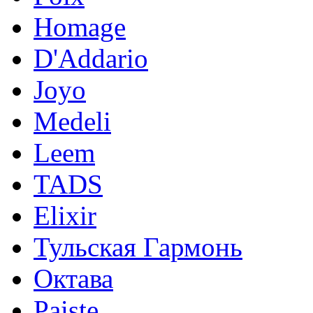
Homage
D'Addario
Joyo
Medeli
Leem
TADS
Elixir
Тульская Гармонь
Октава
Paiste