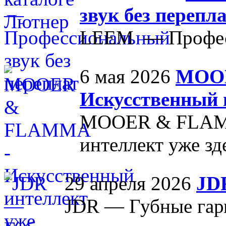
звук без перепл
LEEM — Професс
6 мая 2026
MOO
Искусственный и
MOOER & FLAMM
интеллект уже зд
29 апреля 2026
JD
JDR — Губные га