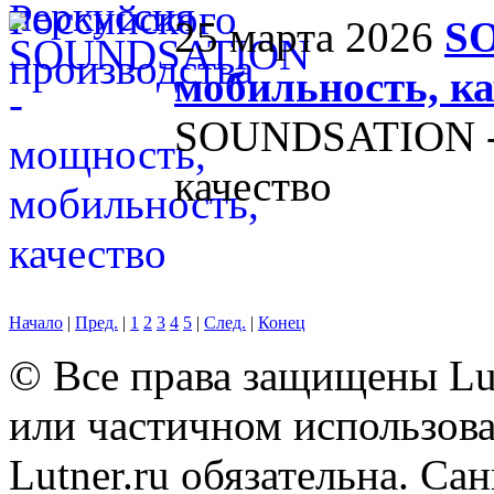
25 марта 2026
SO
мобильность, ка
SOUNDSATION - 
качество
Начало
|
Пред.
|
1
2
3
4
5
|
След.
|
Конец
© Все права защищены Lut
или частичном использова
Lutner.ru обязательна. Са