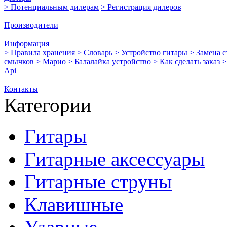
> Потенциальным дилерам
> Регистрация дилеров
|
Производители
|
Информация
> Правила хранения
> Словарь
> Устройство гитары
> Замена 
смычков
> Марио
> Балалайка устройство
> Как сделать заказ
>
Api
|
Контакты
Категории
Гитары
Гитарные аксессуары
Гитарные струны
Клавишные