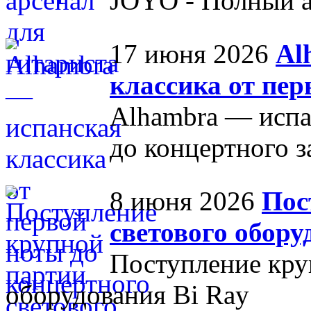
JOYO - Полный а
17 июня 2026
Al
классика от пер
Alhambra — испа
до концертного з
8 июня 2026
Пос
светового обору
Поступление кру
оборудования Bi Ray