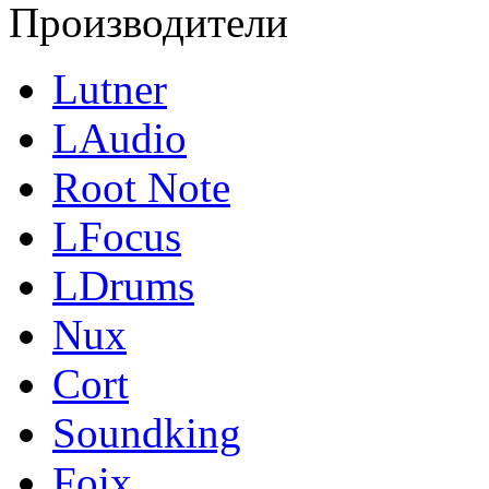
Производители
Lutner
LAudio
Root Note
LFocus
LDrums
Nux
Cort
Soundking
Foix