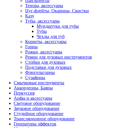
Пан-флейты
Тенора, аксессуары
Цуг-флейты, Окарины, Свистки
Казу
Тубы, аксессуары
Мундштуки для тубы
Тубы
Чехлы для туб
Корнеты, аксессуары
Горны
Рожки, аксессуары
Ремни для духовых инструментов
Стойки для духовых
Подставки для духовых
Флюгельгорны
Сузафоны
Смычковые инструменты
Аккордеоны, Баяны
Перкуссия
Арфы и аксессуары
Световое оборудование
Звуковое оборудование
Студийное оборудование
Трансляционное оборудование
Генераторы эффектов