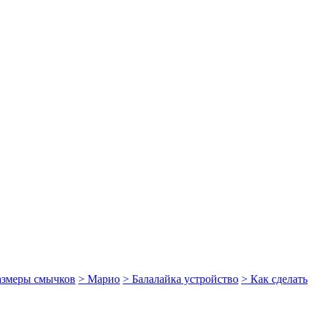
размеры смычков
> Марио
> Балалайка устройство
> Как сделать