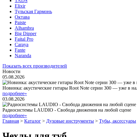
TADS
Elixir
Тульская Гармонь
Октава
Paiste
Alhambra
Big Dipper
Faital Pro
Caraya
Fante
Naranda
Показать всех производителей
Новости
05.08.2026
Новинка: акустические гитары Root Note серии 300 — уже в н
подробнее»
03.08.2026
Радиосистемы LAUDIO - Свобода движения на любой сцене
подробнее»
Главная
>
Каталог
>
Духовые инструменты
>
Тубы, аксессуары
Чехлы для туб