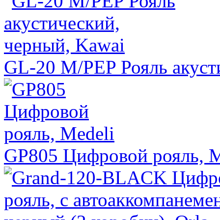
GL-20 M/PEP Рояль акуст
GP805 Цифровой рояль, M