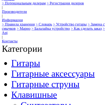
> Потенциальным дилерам
> Регистрация дилеров
|
Производители
|
Информация
> Правила хранения
> Словарь
> Устройство гитары
> Замена 
смычков
> Марио
> Балалайка устройство
> Как сделать заказ
>
Api
|
Контакты
Категории
Гитары
Гитарные аксессуары
Гитарные струны
Клавишные