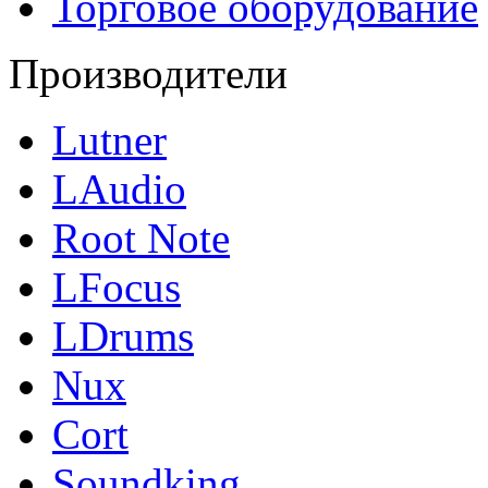
Торговое оборудование
Производители
Lutner
LAudio
Root Note
LFocus
LDrums
Nux
Cort
Soundking