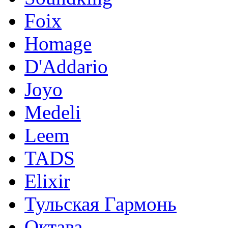
Foix
Homage
D'Addario
Joyo
Medeli
Leem
TADS
Elixir
Тульская Гармонь
Октава