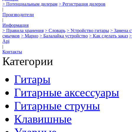
> Потенциальным дилерам
> Регистрация дилеров
|
Производители
|
Информация
> Правила хранения
> Словарь
> Устройство гитары
> Замена 
смычков
> Марио
> Балалайка устройство
> Как сделать заказ
>
Api
|
Контакты
Категории
Гитары
Гитарные аксессуары
Гитарные струны
Клавишные