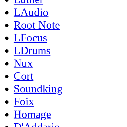
LAudio
Root Note
LFocus
LDrums
Nux
Cort
Soundking
Foix
Homage
D'Addario