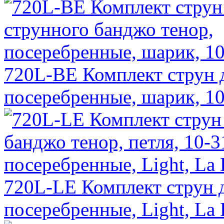
720L-BE Комплект струн д
посеребренные, шарик, 10-
720L-LE Комплект струн д
посеребренные, Light, La 