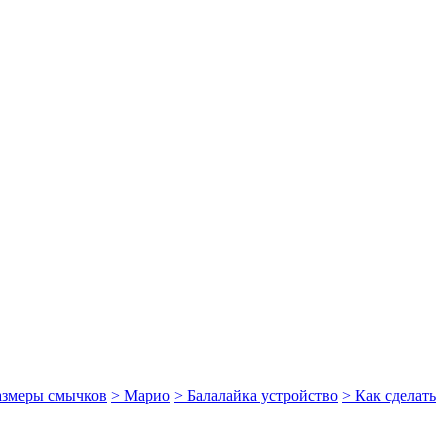
размеры смычков
> Марио
> Балалайка устройство
> Как сделать