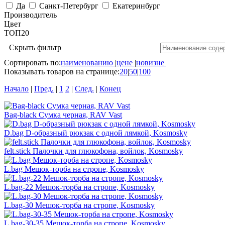
Да
Санкт-Петербург
Екатеринбург
Производитель
Цвет
ТОП20
Скрыть фильтр
Сортировать по:
наименованию
|
цене
|
новизне
Показывать товаров на странице:
20
|
50
|
100
Начало
|
Пред.
|
1
2
|
След.
|
Конец
Bag-black Сумка черная, RAV Vast
D.bag D-образный рюкзак с одной лямкой, Kosmosky
felt.stick Палочки для глюкофона, войлок, Kosmosky
L.bag Мешок-торба на стропе, Kosmosky
L.bag-22 Мешок-торба на стропе, Kosmosky
L.bag-30 Мешок-торба на стропе, Kosmosky
L.bag-30-35 Мешок-торба на стропе, Kosmosky