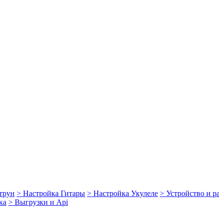
струн
> Настройка Гитары
> Настройка Укулеле
> Устройство и 
ка
> Выгрузки и Api