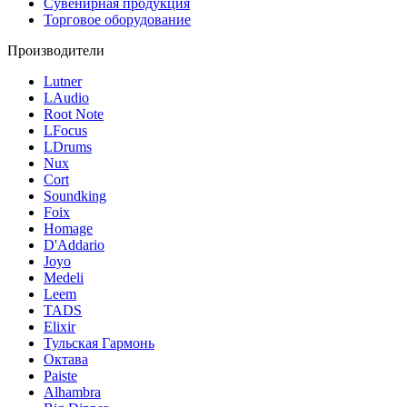
Сувенирная продукция
Торговое оборудование
Производители
Lutner
LAudio
Root Note
LFocus
LDrums
Nux
Cort
Soundking
Foix
Homage
D'Addario
Joyo
Medeli
Leem
TADS
Elixir
Тульская Гармонь
Октава
Paiste
Alhambra