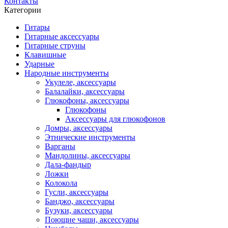
Контакты
Категории
Гитары
Гитарные аксессуары
Гитарные струны
Клавишные
Ударные
Народные инструменты
Укулеле, аксессуары
Балалайки, аксессуары
Глюкофоны, аксессуары
Глюкофоны
Аксессуары для глюкофонов
Домры, аксессуары
Этнические инструменты
Варганы
Мандолины, аксессуары
Дала-фандыр
Ложки
Колокола
Гусли, аксессуары
Банджо, аксессуары
Бузуки, аксессуары
Поющие чаши, аксессуары