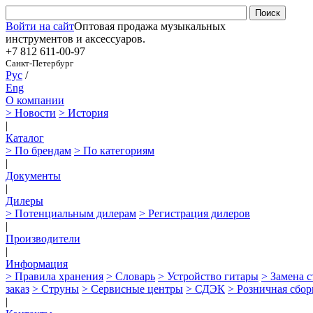
Войти на сайт
Оптовая продажа музыкальных
инструментов и аксессуаров.
+7 812
611-00-97
Санкт-Петербург
Рус
/
Eng
О компании
> Новости
> История
|
Каталог
> По брендам
> По категориям
|
Документы
|
Дилеры
> Потенциальным дилерам
> Регистрация дилеров
|
Производители
|
Информация
> Правила хранения
> Словарь
> Устройство гитары
> Замена 
заказ
> Струны
> Сервисные центры
> СДЭК
> Розничная сбор
|