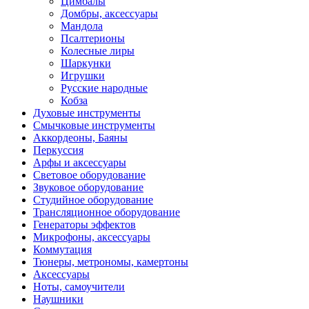
Цимбалы
Домбры, аксессуары
Мандола
Псалтерионы
Колесные лиры
Шаркунки
Игрушки
Русские народные
Кобза
Духовые инструменты
Смычковые инструменты
Аккордеоны, Баяны
Перкуссия
Арфы и аксессуары
Световое оборудование
Звуковое оборудование
Студийное оборудование
Трансляционное оборудование
Генераторы эффектов
Микрофоны, аксессуары
Коммутация
Тюнеры, метрономы, камертоны
Аксессуары
Ноты, самоучители
Наушники