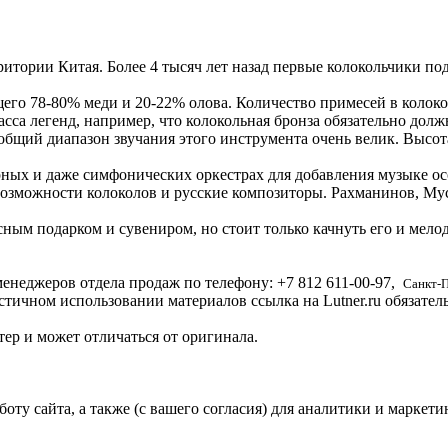
итории Китая. Более 4 тысяч лет назад первые колокольчики п
щего 78-80% меди и 20-22% олова. Количество примесей в колок
сса легенд, например, что колокольная бронза обязательно должн
общий диапазон звучания этого инструмента очень велик. Высота
рных и даже симфонических оркестрах для добавления музыке о
озможности колоколов и русские композиторы. Рахманинов, Мус
сным подарком и сувениром, но стоит только качнуть его и мело
енеджеров отдела продаж по телефону:
+7 812
611-00-97
,
Санкт-
стичном использовании материалов ссылка на Lutner.ru обязател
ер и может отличаться от оригинала.
ту сайта, а также (с вашего согласия) для аналитики и маркети