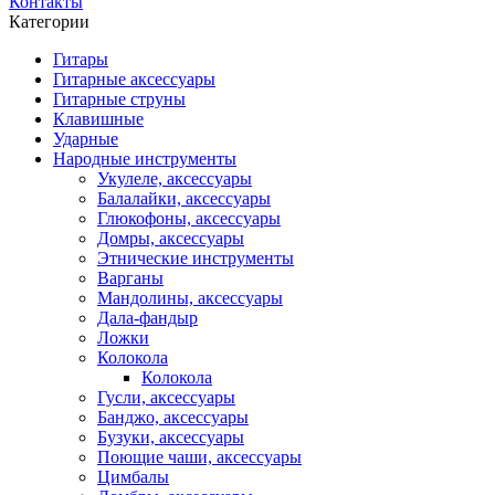
Контакты
Категории
Гитары
Гитарные аксессуары
Гитарные струны
Клавишные
Ударные
Народные инструменты
Укулеле, аксессуары
Балалайки, аксессуары
Глюкофоны, аксессуары
Домры, аксессуары
Этнические инструменты
Варганы
Мандолины, аксессуары
Дала-фандыр
Ложки
Колокола
Колокола
Гусли, аксессуары
Банджо, аксессуары
Бузуки, аксессуары
Поющие чаши, аксессуары
Цимбалы