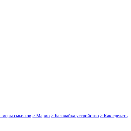
размеры смычков
> Марио
> Балалайка устройство
> Как сделать