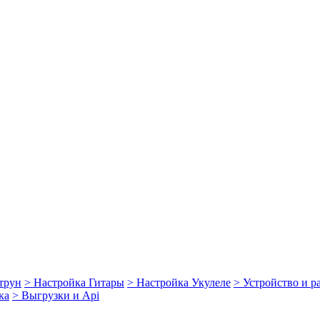
струн
> Настройка Гитары
> Настройка Укулеле
> Устройство и 
ка
> Выгрузки и Api