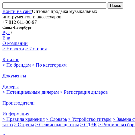
Войти на сайт
Оптовая продажа музыкальных
инструментов и аксессуаров.
+7 812
611-00-97
Санкт-Петербург
Рус
/
Eng
О компании
> Новости
> История
|
Каталог
> По брендам
> По категориям
|
Документы
|
Дилеры
> Потенциальным дилерам
> Регистрация дилеров
|
Производители
|
Информация
> Правила хранения
> Словарь
> Устройство гитары
> Замена 
заказ
> Струны
> Сервисные центры
> СДЭК
> Розничная сбор
|