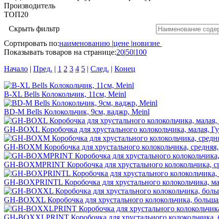
Производитель
ТОП20
Скрыть фильтр
Сортировать по:
наименованию
|
цене
|
новизне
Показывать товаров на странице:
20
|
50
|
100
Начало
|
Пред.
|
1
2
3
4
5
|
След.
|
Конец
B-XL Bells Колокольчик, 11см, Meinl
BD-M Bells Колокольчик, 9см, ваджр, Meinl
GH-BOXL Коробочка для хрустального колокольчика, малая, Г
GH-BOXM Коробочка для хрустального колокольчика, средняя,
GH-BOXMPRINT Коробочка для хрустального колокольчика, ср
GH-BOXPRINTL Коробочка для хрустального колокольчика, ма
GH-BOXXL Коробочка для хрустального колокольчика, больша
GH-BOXXLPRINT Коробочка для хрустального колокольчика, 