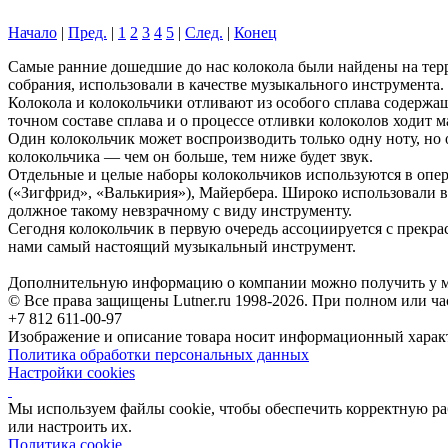
Начало
|
Пред.
|
1
2
3
4
5
|
След.
|
Конец
Самые ранние дошедшие до нас колокола были найдены на терр
собрания, использовали в качестве музыкального инструмента.
Колокола и колокольчики отливают из особого сплава содержа
точном составе сплава и о процессе отливки колоколов ходит ма
Один колокольчик может воспроизводить только одну ноту, но 
колокольчика — чем он больше, тем ниже будет звук.
Отдельные и целые наборы колокольчиков используются в опе
(«Зигфрид», «Валькирия»), Майербера. Широко использовали в
должное такому невзрачному с виду инструменту.
Сегодня колокольчик в первую очередь ассоциируется с прекра
нами самый настоящий музыкальный инструмент.
Дополнительную информацию о компании можно получить у м
© Все права защищены Lutner.ru 1998-2026. При полном или ча
+7 812 611-00-97
Изображение и описание товара носит информационный характ
Политика обработки персональных данных
Настройки cookies
Мы используем файлы cookie, чтобы обеспечить корректную рабо
или настроить их.
Политика cookie