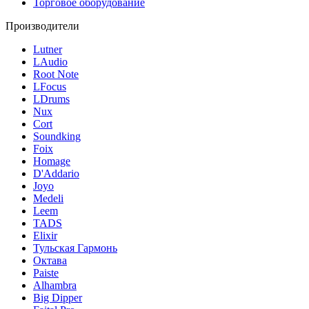
Торговое оборудование
Производители
Lutner
LAudio
Root Note
LFocus
LDrums
Nux
Cort
Soundking
Foix
Homage
D'Addario
Joyo
Medeli
Leem
TADS
Elixir
Тульская Гармонь
Октава
Paiste
Alhambra
Big Dipper