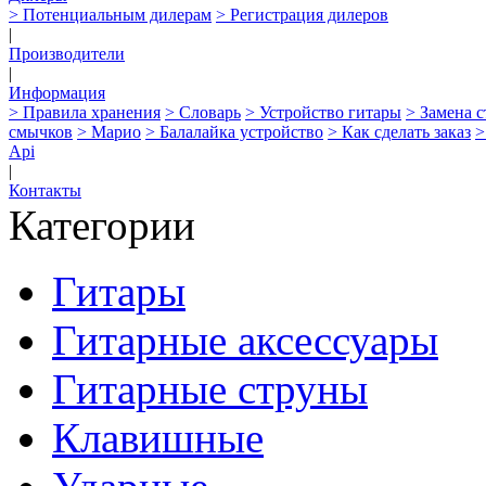
> Потенциальным дилерам
> Регистрация дилеров
|
Производители
|
Информация
> Правила хранения
> Словарь
> Устройство гитары
> Замена 
смычков
> Марио
> Балалайка устройство
> Как сделать заказ
>
Api
|
Контакты
Категории
Гитары
Гитарные аксессуары
Гитарные струны
Клавишные