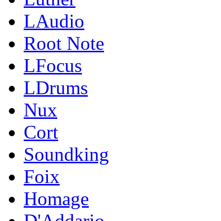
LAudio
Root Note
LFocus
LDrums
Nux
Cort
Soundking
Foix
Homage
D'Addario