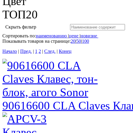
Цвет
ТОП20
Скрыть фильтр
Сортировать по:
наименованию
|
цене
|
новизне
Показывать товаров на странице:
20
|
50
|
100
Начало
|
Пред.
|
1
2
|
След.
|
Конец
90616600 CLA Claves Клав