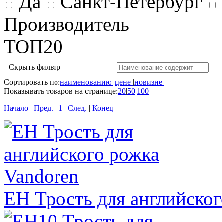
Да
Санкт-Петербург
Производитель
ТОП20
Скрыть фильтр
Сортировать по:
наименованию
|
цене
|
новизне
Показывать товаров на странице:
20
|
50
|
100
Начало
|
Пред.
|
1
|
След.
|
Конец
EH Трость для английског