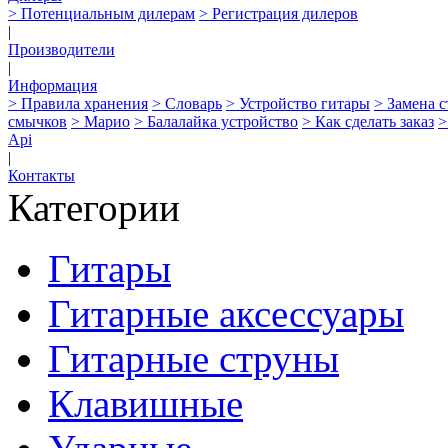
> Потенциальным дилерам
> Регистрация дилеров
|
Производители
|
Информация
> Правила хранения
> Словарь
> Устройство гитары
> Замена 
смычков
> Марио
> Балалайка устройство
> Как сделать заказ
>
Api
|
Контакты
Категории
Гитары
Гитарные аксессуары
Гитарные струны
Клавишные