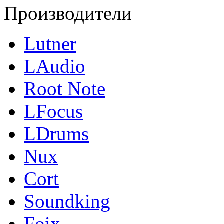
Производители
Lutner
LAudio
Root Note
LFocus
LDrums
Nux
Cort
Soundking
Foix