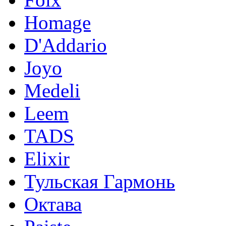
Homage
D'Addario
Joyo
Medeli
Leem
TADS
Elixir
Тульская Гармонь
Октава