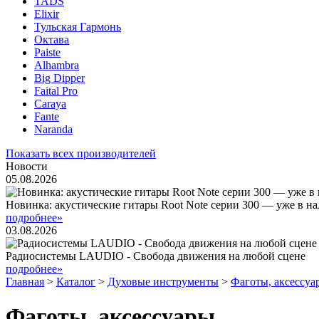
TADS
Elixir
Тульская Гармонь
Октава
Paiste
Alhambra
Big Dipper
Faital Pro
Caraya
Fante
Naranda
Показать всех производителей
Новости
05.08.2026
Новинка: акустические гитары Root Note серии 300 — уже в н
подробнее»
03.08.2026
Радиосистемы LAUDIO - Свобода движения на любой сцене
подробнее»
Главная
>
Каталог
>
Духовые инструменты
>
Фаготы, аксессуа
Фаготы, аксессуары