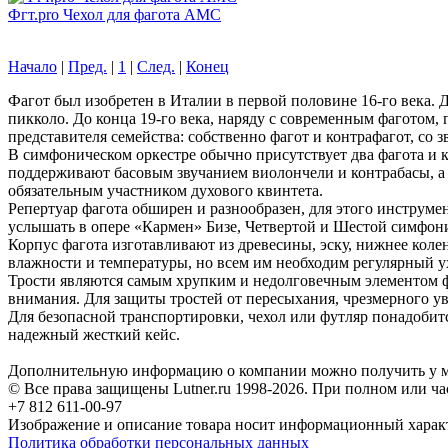
Фгт.pro Чехол для фагота АМС
Начало
|
Пред.
|
1
|
След.
|
Конец
Фагот был изобретен в Италии в первой половине 16-го века. Д
пикколо. До конца 19-го века, наряду с современным фаготом
представителя семейства: собственно фагот и контрафагот, со з
В симфоническом оркестре обычно присутствует два фагота и 
поддерживают басовым звучанием виолончели и контрабасы, а 
обязательным участником духового квинтета.
Репертуар фагота обширен и разнообразен, для этого инструм
услышать в опере «Кармен» Бизе, Четвертой и Шестой симфон
Корпус фагота изготавливают из древесины, эску, нижнее коле
влажности и температуры, но всем им необходим регулярный у
Трости являются самым хрупким и недолговечным элементом фа
внимания. Для защиты тростей от пересыхания, чрезмерного 
Для безопасной транспортировки, чехол или футляр понадобит
надежный жесткий кейс.
Дополнительную информацию о компании можно получить у м
© Все права защищены Lutner.ru 1998-2026. При полном или ча
+7 812 611-00-97
Изображение и описание товара носит информационный характ
Политика обработки персональных данных