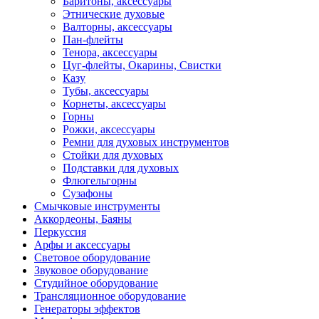
Баритоны, аксессуары
Этнические духовые
Валторны, аксессуары
Пан-флейты
Тенора, аксессуары
Цуг-флейты, Окарины, Свистки
Казу
Тубы, аксессуары
Корнеты, аксессуары
Горны
Рожки, аксессуары
Ремни для духовых инструментов
Стойки для духовых
Подставки для духовых
Флюгельгорны
Сузафоны
Смычковые инструменты
Аккордеоны, Баяны
Перкуссия
Арфы и аксессуары
Световое оборудование
Звуковое оборудование
Студийное оборудование
Трансляционное оборудование
Генераторы эффектов