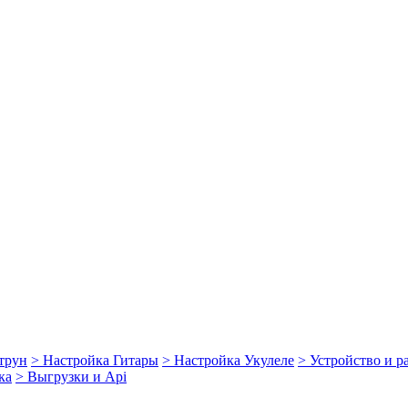
струн
> Настройка Гитары
> Настройка Укулеле
> Устройство и 
ка
> Выгрузки и Api