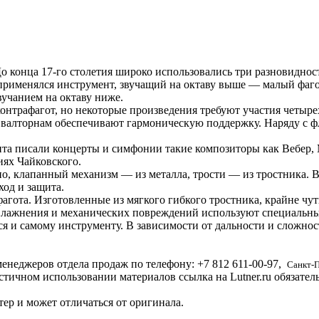
о конца 17-го столетия широко использовались три разновидност
, применялся инструмент, звучащий на октаву выше — малый фаг
вучанием на октаву ниже.
контрафагот, но некоторые произведения требуют участия четыр
валторнам обеспечивают гармоническую поддержку. Наряду с фле
ента писали концерты и симфонии такие композиторы как Вебер
иях Чайковского.
но, клапанный механизм — из металла, трости — из тростника. 
ход и защита.
гота. Изготовленные из мягкого гибкого тростника, крайне чу
увлажнения и механических повреждений используют специальны
ся и самому инструменту. В зависимости от дальности и сложно
енеджеров отдела продаж по телефону:
+7 812
611-00-97
,
Санкт-
стичном использовании материалов ссылка на Lutner.ru обязател
ер и может отличаться от оригинала.