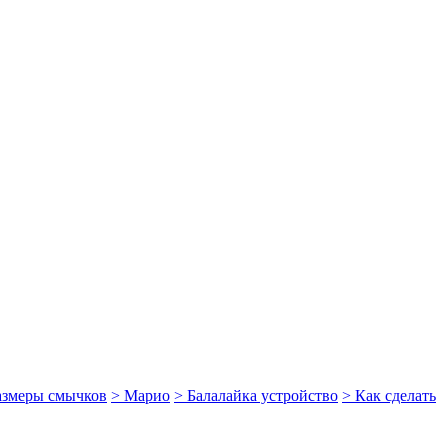
размеры смычков
> Марио
> Балалайка устройство
> Как сделать