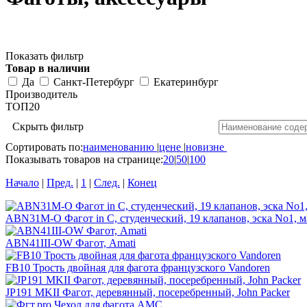
Показать фильтр
Товар в наличии
Да
Санкт-Петербург
Екатеринбург
Производитель
ТОП20
Скрыть фильтр
Сортировать по:
наименованию
|
цене
|
новизне
Показывать товаров на странице:
20
|
50
|
100
Начало
|
Пред.
|
1
|
След.
|
Конец
ABN31M-O Фагот in C, студенческий, 19 клапанов, эска No1, м
ABN41III-OW Фагот, Amati
FB10 Трость двойная для фагота французского Vandoren
JP191 MKII Фагот, деревянный, посеребренный, John Packer