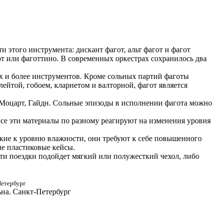
и этого инструмента: дискант фагот, альт фагот и фагот
от или фаготтино. В современных оркестрах сохранилось два
ех и более инструментов. Кроме сольных партий фаготы
йтой, гобоем, кларнетом и валторной, фагот является
, Моцарт, Гайдн. Сольные эпизоды в исполнении фагота можно
Все эти материалы по разному реагируют на изменения уровня
ткие к уровню влажности, они требуют к себе повышенного
е пластиковые кейсы.
сти поездки подойдет мягкий или полужесткий чехол, либо
Петербург
ьна. Санкт-Петербург