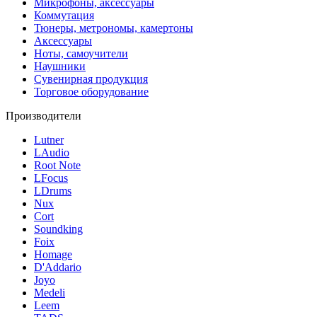
Микрофоны, аксессуары
Коммутация
Тюнеры, метрономы, камертоны
Аксессуары
Ноты, самоучители
Наушники
Сувенирная продукция
Торговое оборудование
Производители
Lutner
LAudio
Root Note
LFocus
LDrums
Nux
Cort
Soundking
Foix
Homage
D'Addario
Joyo
Medeli
Leem