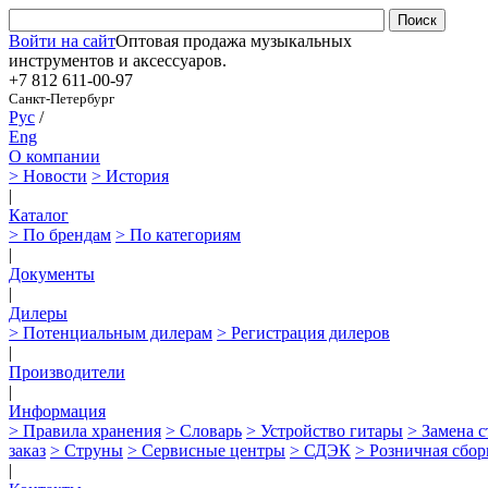
Войти на сайт
Оптовая продажа музыкальных
инструментов и аксессуаров.
+7 812
611-00-97
Санкт-Петербург
Рус
/
Eng
О компании
> Новости
> История
|
Каталог
> По брендам
> По категориям
|
Документы
|
Дилеры
> Потенциальным дилерам
> Регистрация дилеров
|
Производители
|
Информация
> Правила хранения
> Словарь
> Устройство гитары
> Замена 
заказ
> Струны
> Сервисные центры
> СДЭК
> Розничная сбор
|