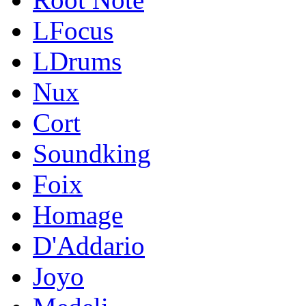
LFocus
LDrums
Nux
Cort
Soundking
Foix
Homage
D'Addario
Joyo