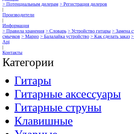
> Потенциальным дилерам
> Регистрация дилеров
|
Производители
|
Информация
> Правила хранения
> Словарь
> Устройство гитары
> Замена 
смычков
> Марио
> Балалайка устройство
> Как сделать заказ
>
Api
|
Контакты
Категории
Гитары
Гитарные аксессуары
Гитарные струны
Клавишные