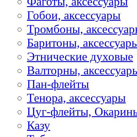
Фаготы, аксессуары
Гобои, аксессуары
Тромбоны, аксессуа
Баритоны, аксессуар
Этнические духовые
Валторны, аксессуар
Пан-флейты
Тенора, аксессуары
Цуг-флейты, Окарин
Казу