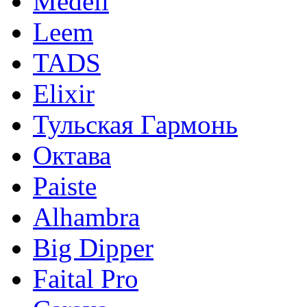
Medeli
Leem
TADS
Elixir
Тульская Гармонь
Октава
Paiste
Alhambra
Big Dipper
Faital Pro