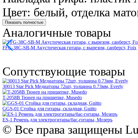
Цвет: белый, отделка мато
Показать полностью
Аналогичные товары
FFG-38C-SB-M Акустическая гитара, с вырезом, санберст, Foix
Сопутствующие товары
30013 Star Pick Медиаторы 72шт, толщина 0.73мм, Everly
T-2058B Тюнер на прищепке, Musedo
GGS-01 Стойка для гитары, складная, Guitto
ES-1 Ремень для электрогитары/бас-гитары, Мозеръ
© Все права защищены Lut