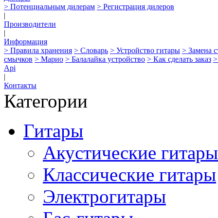
> Потенциальным дилерам
> Регистрация дилеров
|
Производители
|
Информация
> Правила хранения
> Словарь
> Устройство гитары
> Замена 
смычков
> Марио
> Балалайка устройство
> Как сделать заказ
>
Api
|
Контакты
Категории
Гитары
Акустические гитары
Классические гитары
Электрогитары