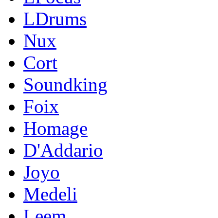
LDrums
Nux
Cort
Soundking
Foix
Homage
D'Addario
Joyo
Medeli
Leem