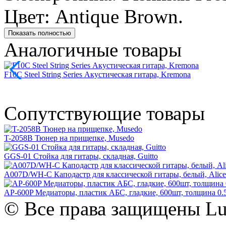
Цвет: Antique Brown.
Показать полностью
Аналогичные товары
F10C Steel String Series Акустическая гитара, Kremona
Сопутствующие товары
T-2058B Тюнер на прищепке, Musedo
GGS-01 Стойка для гитары, складная, Guitto
A007D/WH-C Каподастр для классической гитары, белый, Alice
AP-600P Медиаторы, пластик АБС, гладкие, 600шт, толщина 0.58
© Все права защищены Lut