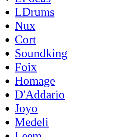
LDrums
Nux
Cort
Soundking
Foix
Homage
D'Addario
Joyo
Medeli
Leem