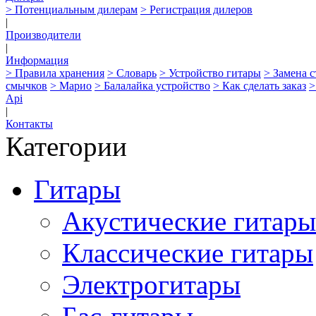
> Потенциальным дилерам
> Регистрация дилеров
|
Производители
|
Информация
> Правила хранения
> Словарь
> Устройство гитары
> Замена 
смычков
> Марио
> Балалайка устройство
> Как сделать заказ
>
Api
|
Контакты
Категории
Гитары
Акустические гитары
Классические гитары
Электрогитары