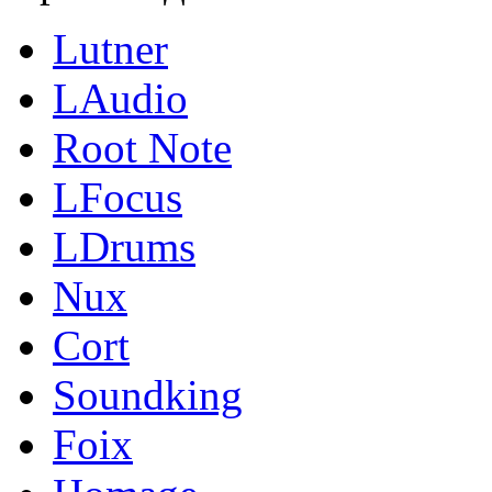
Lutner
LAudio
Root Note
LFocus
LDrums
Nux
Cort
Soundking
Foix