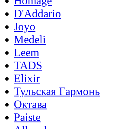
Homage
D'Addario
Joyo
Medeli
Leem
TADS
Elixir
Тульская Гармонь
Октава
Paiste