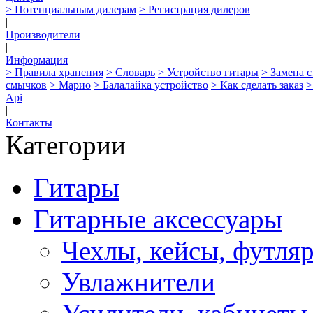
> Потенциальным дилерам
> Регистрация дилеров
|
Производители
|
Информация
> Правила хранения
> Словарь
> Устройство гитары
> Замена 
смычков
> Марио
> Балалайка устройство
> Как сделать заказ
>
Api
|
Контакты
Категории
Гитары
Гитарные аксессуары
Чехлы, кейсы, футля
Увлажнители