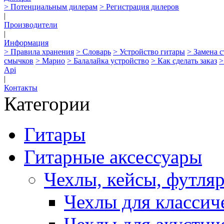
> Потенциальным дилерам
> Регистрация дилеров
|
Производители
|
Информация
> Правила хранения
> Словарь
> Устройство гитары
> Замена 
смычков
> Марио
> Балалайка устройство
> Как сделать заказ
>
Api
|
Контакты
Категории
Гитары
Гитарные аксессуары
Чехлы, кейсы, футля
Чехлы для классич