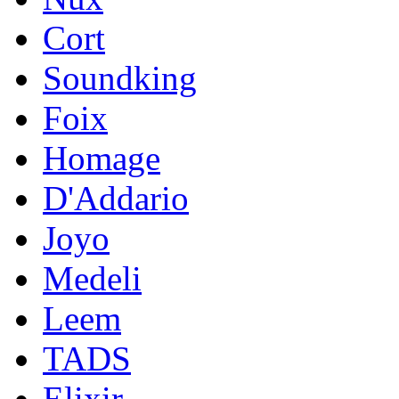
Cort
Soundking
Foix
Homage
D'Addario
Joyo
Medeli
Leem
TADS
Elixir