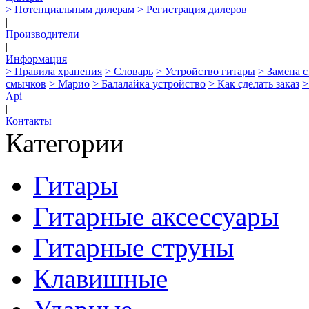
> Потенциальным дилерам
> Регистрация дилеров
|
Производители
|
Информация
> Правила хранения
> Словарь
> Устройство гитары
> Замена 
смычков
> Марио
> Балалайка устройство
> Как сделать заказ
>
Api
|
Контакты
Категории
Гитары
Гитарные аксессуары
Гитарные струны
Клавишные