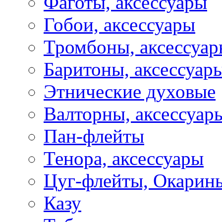
Фаготы, аксессуары
Гобои, аксессуары
Тромбоны, аксессуа
Баритоны, аксессуар
Этнические духовые
Валторны, аксессуар
Пан-флейты
Тенора, аксессуары
Цуг-флейты, Окарин
Казу