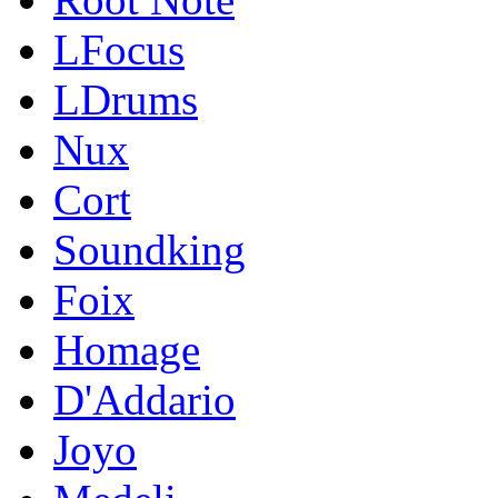
LFocus
LDrums
Nux
Cort
Soundking
Foix
Homage
D'Addario
Joyo