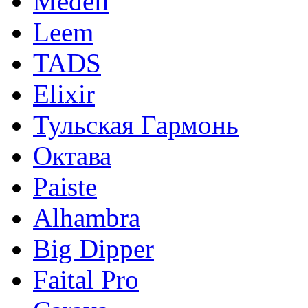
Medeli
Leem
TADS
Elixir
Тульская Гармонь
Октава
Paiste
Alhambra
Big Dipper
Faital Pro