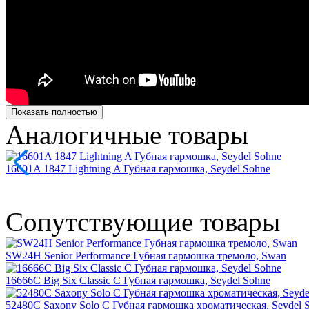
Показать полностью
Аналогичные товары
16601A 1847 Lightning A Губная гармошка, Seydel Sohne
Сопутствующие товары
SW24H Senior Performance Губная гармошка тремоло, Swan
16666C Big Six Classic C Губная гармошка, Seydel Sohne
52480C Saxony Solo C Губная гармошка хроматическая, Seydel 