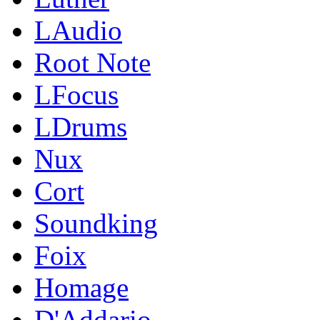
LAudio
Root Note
LFocus
LDrums
Nux
Cort
Soundking
Foix
Homage
D'Addario