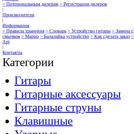
> Потенциальным дилерам
> Регистрация дилеров
|
Производители
|
Информация
> Правила хранения
> Словарь
> Устройство гитары
> Замена 
смычков
> Марио
> Балалайка устройство
> Как сделать заказ
>
Api
|
Контакты
Категории
Гитары
Гитарные аксессуары
Гитарные струны
Клавишные