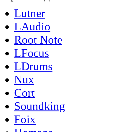
Lutner
LAudio
Root Note
LFocus
LDrums
Nux
Cort
Soundking
Foix