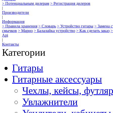
> Потенциальным дилерам
> Регистрация дилеров
|
Производители
|
Информация
> Правила хранения
> Словарь
> Устройство гитары
> Замена 
смычков
> Марио
> Балалайка устройство
> Как сделать заказ
>
Api
|
Контакты
Категории
Гитары
Гитарные аксессуары
Чехлы, кейсы, футля
Увлажнители