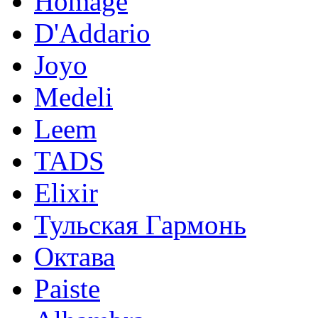
Homage
D'Addario
Joyo
Medeli
Leem
TADS
Elixir
Тульская Гармонь
Октава
Paiste