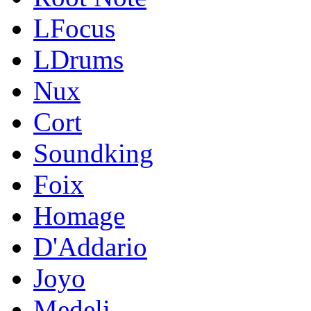
LFocus
LDrums
Nux
Cort
Soundking
Foix
Homage
D'Addario
Joyo
Medeli