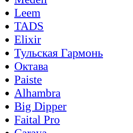
Leem
TADS
Elixir
Тульская Гармонь
Октава
Paiste
Alhambra
Big Dipper
Faital Pro
Caraya