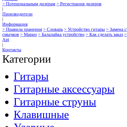
> Потенциальным дилерам
> Регистрация дилеров
|
Производители
|
Информация
> Правила хранения
> Словарь
> Устройство гитары
> Замена 
смычков
> Марио
> Балалайка устройство
> Как сделать заказ
>
Api
|
Контакты
Категории
Гитары
Гитарные аксессуары
Гитарные струны
Клавишные