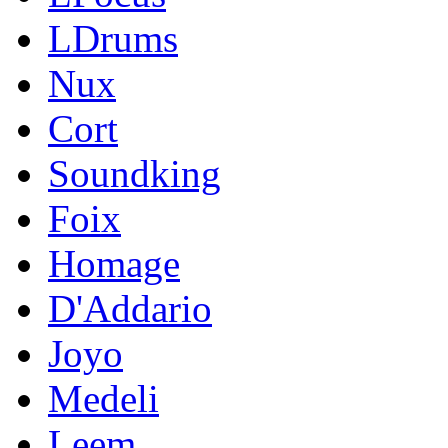
LDrums
Nux
Cort
Soundking
Foix
Homage
D'Addario
Joyo
Medeli
Leem