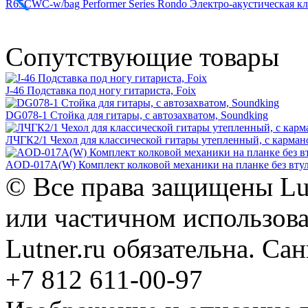
R65CWC-w/bag Performer Series Rondo Электро-акустическая кл
Сопутствующие товары
J-46 Подставка под ногу гитариста, Foix
DG078-1 Стойка для гитары, с автозахватом, Soundking
ЛЧГК2/1 Чехол для классической гитары утепленный, с карм
AOD-017A(W) Комплект колковой механики на планке без втул
© Все права защищены Lut
или частичном использова
Lutner.ru обязательна. Са
+7 812 611-00-97