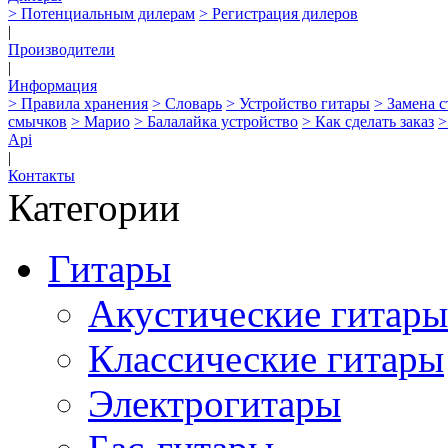
> Потенциальным дилерам
> Регистрация дилеров
|
Производители
|
Информация
> Правила хранения
> Словарь
> Устройство гитары
> Замена 
смычков
> Марио
> Балалайка устройство
> Как сделать заказ
>
Api
|
Контакты
Категории
Гитары
Акустические гитары
Классические гитары
Электрогитары