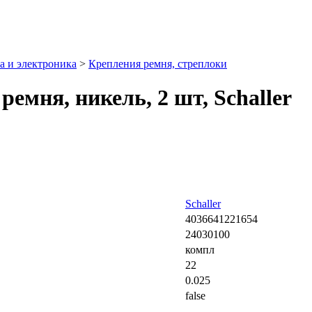
а и электроника
>
Крепления ремня, стреплоки
емня, никель, 2 шт, Schaller
Schaller
4036641221654
24030100
компл
22
0.025
false