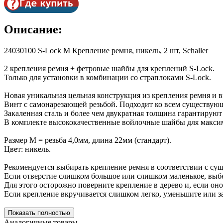
Описание:
24030100 S-Lock M Крепление ремня, никель, 2 шт, Schaller
2 крепления ремня + фетровые шайбы для креплений S-Lock.
Только для установки в комбинации со страплоками S-Lock.
Новая уникальная цельная конструкция из крепления ремня и в
Винт с самонарезающей резьбой. Подходит ко всем существующ
Закаленная сталь и более чем двукратная толщина гарантирую
В комплекте высококачественные войлочные шайбы для макси
Размер М = резьба 4,0мм, длина 22мм (стандарт).
Цвет: никель.
Рекомендуется выбирать крепление ремня в соответствии с су
Если отверстие слишком большое или слишком маленькое, выбе
Для этого осторожно поверните крепление в дерево и, если оно
Если крепление вкручивается слишком легко, уменьшите или зак
Показать полностью
Аналогичные товары