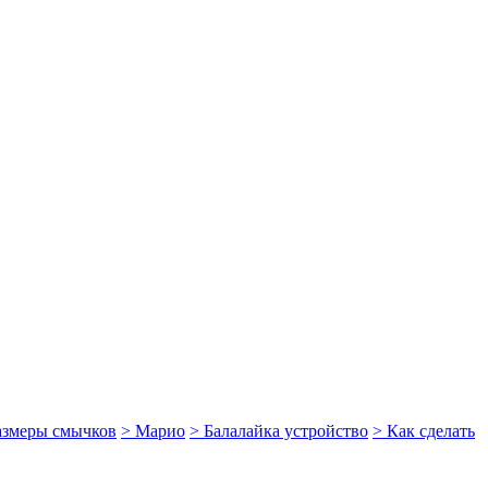
размеры смычков
> Марио
> Балалайка устройство
> Как сделать