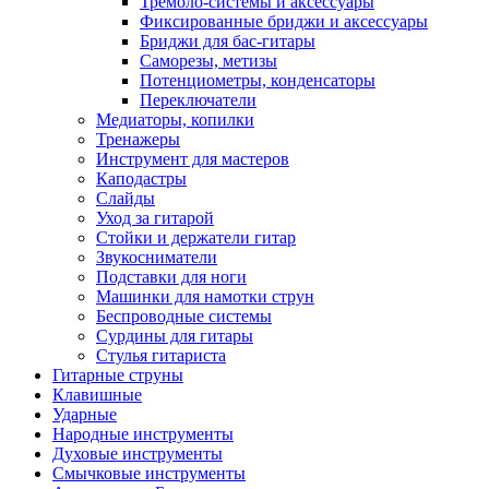
Тремоло-системы и аксессуары
Фиксированные бриджи и аксессуары
Бриджи для бас-гитары
Саморезы, метизы
Потенциометры, конденсаторы
Переключатели
Медиаторы, копилки
Тренажеры
Инструмент для мастеров
Каподастры
Слайды
Уход за гитарой
Стойки и держатели гитар
Звукосниматели
Подставки для ноги
Машинки для намотки струн
Беспроводные системы
Сурдины для гитары
Стулья гитариста
Гитарные струны
Клавишные
Ударные
Народные инструменты
Духовые инструменты
Смычковые инструменты