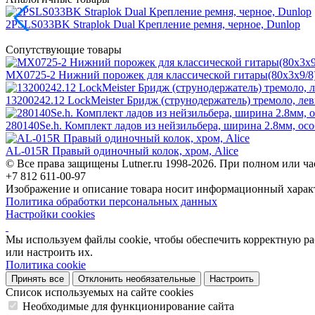
2PSLS033BK Straplok Dual Крепление ремня, черное, Dunlop
Сопутствующие товары
MX0725-2 Нижний порожек для классической гитары(80х3х9/8), 
13200242.12 LockMeister Бридж (струнодержатель) тремоло, левы
280140Se.h. Комплект ладов из нейзильбера, ширина 2.8мм, осо
AL-015R Правый одиночный колок, хром, Alice
© Все права защищены Lutner.ru 1998-2026. При полном или ча
+7 812 611-00-97
Изображение и описание товара носит информационный характ
Политика обработки персональных данных
Настройки cookies
Мы используем файлы cookie, чтобы обеспечить корректную рабо
или настроить их.
Политика cookie
Принять все
Отклонить необязательные
Настроить
Список используемых на сайте cookies
Необходимые для функционирование сайта