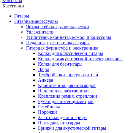
Контакты
Категории
Гитары
Гитарные аксессуары
Чехлы, кейсы, футляры, ремни
Увлажнители
Усилители, кабинеты, комбо, процессоры
Педали эффектов и аксессуары
Гитарная фурнитура и электроника
Колки для классической гитары
Колки для акустической и электрогитары
Колки для бас-гитары
Лады
Темброблоки, предусилители
Анкера
Кронштейны для пикгардов
Панели для электроники
Крепления ремня, стреплоки
Ручки для потенциометров
Ретейнеры
Порожки
Заготовки деки и грифа
Накладки, пикгарды
Бриджи для акустической гитары