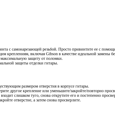
инта с самонарезающей резьбой. Просто привинтите ее с помощь
им креплениям, включая Gibson в качестве идеальной замены б
т максимальную защиту от поломки.
мальной защиты отделки гитары.
ществующим размером отверстия в корпусе гитары.
рите другое крепление или уменьшите/закройте/повторно просв
 входит слишком туго, снова открутите его и постепенно просве
ройте отверстие, а затем снова просверлите.