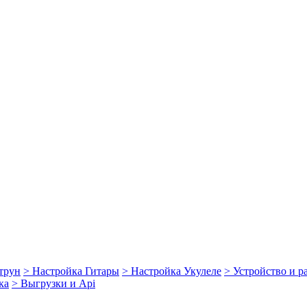
струн
> Настройка Гитары
> Настройка Укулеле
> Устройство и 
ка
> Выгрузки и Api