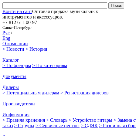
Войти на сайт
Оптовая продажа музыкальных
инструментов и аксессуаров.
+7 812
611-00-97
Санкт-Петербург
Рус
/
Eng
О компании
> Новости
> История
|
Каталог
> По брендам
> По категориям
|
Документы
|
Дилеры
> Потенциальным дилерам
> Регистрация дилеров
|
Производители
|
Информация
> Правила хранения
> Словарь
> Устройство гитары
> Замена 
заказ
> Струны
> Сервисные центры
> СДЭК
> Розничная сбор
|