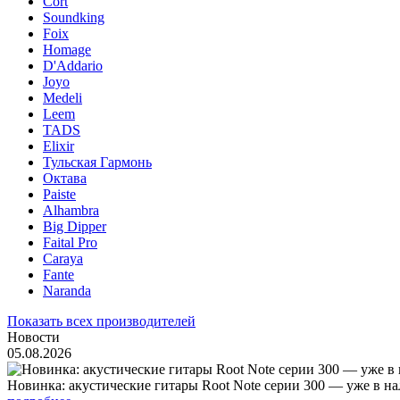
Cort
Soundking
Foix
Homage
D'Addario
Joyo
Medeli
Leem
TADS
Elixir
Тульская Гармонь
Октава
Paiste
Alhambra
Big Dipper
Faital Pro
Caraya
Fante
Naranda
Показать всех производителей
Новости
05.08.2026
Новинка: акустические гитары Root Note серии 300 — уже в н