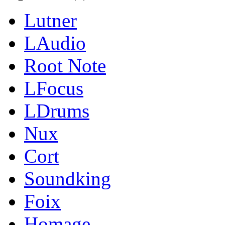
Lutner
LAudio
Root Note
LFocus
LDrums
Nux
Cort
Soundking
Foix
Homage