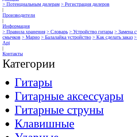
> Потенциальным дилерам
> Регистрация дилеров
|
Производители
|
Информация
> Правила хранения
> Словарь
> Устройство гитары
> Замена 
смычков
> Марио
> Балалайка устройство
> Как сделать заказ
>
Api
|
Контакты
Категории
Гитары
Гитарные аксессуары
Гитарные струны
Клавишные