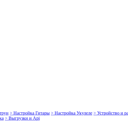
струн
> Настройка Гитары
> Настройка Укулеле
> Устройство и 
ка
> Выгрузки и Api