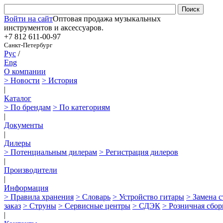
Войти на сайт
Оптовая продажа музыкальных
инструментов и аксессуаров.
+7 812
611-00-97
Санкт-Петербург
Рус
/
Eng
О компании
> Новости
> История
|
Каталог
> По брендам
> По категориям
|
Документы
|
Дилеры
> Потенциальным дилерам
> Регистрация дилеров
|
Производители
|
Информация
> Правила хранения
> Словарь
> Устройство гитары
> Замена 
заказ
> Струны
> Сервисные центры
> СДЭК
> Розничная сбор
|