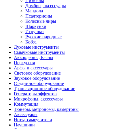
Цимбалы
Домбры, аксессуары
Мандола
Псалтерионы
Колесные лиры
Шаркунки
Игрушки
Русские народные
Кобза
Духовые инструменты
Смычковые инструменты
Аккордеоны, Баяны
Перкуссия
Арфы и аксессуары
Световое оборудование
Звуковое оборудование
Студийное оборудование
Трансляционное оборудование
Генераторы эффектов
Микрофоны, аксессуары
Коммутация
Тюнеры, метрономы, камертоны
Аксессуары
Ноты, самоучители
Наушники