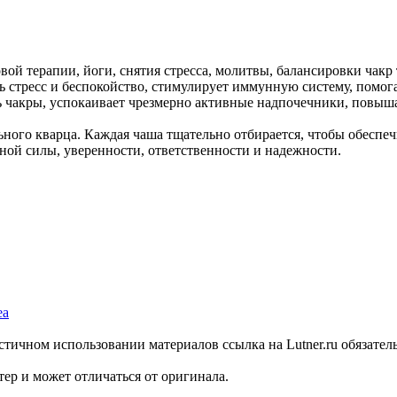
й терапии, йоги, снятия стресса, молитвы, балансировки чакр т
 стресс и беспокойство, стимулирует иммунную систему, помогае
ь чакры, успокаивает чрезмерно активные надпочечники, повыша
ьного кварца. Каждая чаша тщательно отбирается, чтобы обеспечи
ой силы, уверенности, ответственности и надежности.
стичном использовании материалов ссылка на Lutner.ru обязател
ер и может отличаться от оригинала.