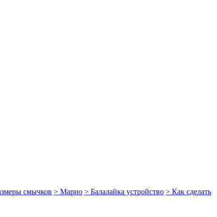
размеры смычков
> Марио
> Балалайка устройство
> Как сделать