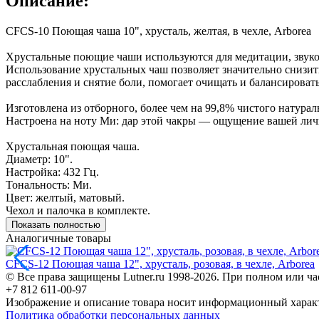
Описание:
CFCS-10 Поющая чаша 10", хрусталь, желтая, в чехле, Arborea
Хрустальные поющие чаши используются для медитации, звуково
Использование хрустальных чаш позволяет значительно снизить
расслабления и снятие боли, помогает очищать и балансироват
Изготовлена из отборного, более чем на 99,8% чистого натурал
Настроена на ноту Ми: дар этой чакры — ощущение вашей личн
Хрустальная поющая чаша.
Диаметр: 10".
Настройка: 432 Гц.
Тональность: Ми.
Цвет: желтый, матовый.
Чехол и палочка в комплекте.
Показать полностью
Аналогичные товары
CFCS-12 Поющая чаша 12", хрусталь, розовая, в чехле, Arborea
© Все права защищены Lutner.ru 1998-2026. При полном или ча
+7 812 611-00-97
Изображение и описание товара носит информационный характ
Политика обработки персональных данных