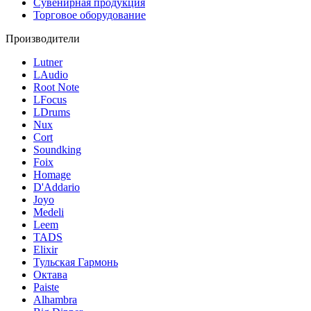
Сувенирная продукция
Торговое оборудование
Производители
Lutner
LAudio
Root Note
LFocus
LDrums
Nux
Cort
Soundking
Foix
Homage
D'Addario
Joyo
Medeli
Leem
TADS
Elixir
Тульская Гармонь
Октава
Paiste
Alhambra