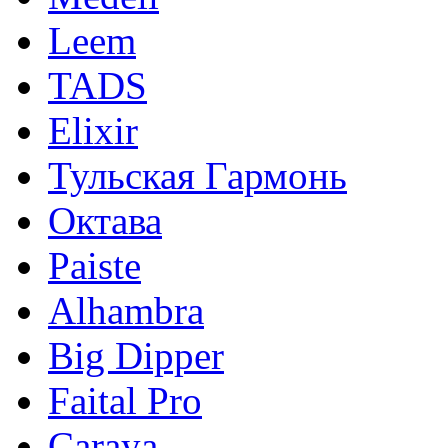
Leem
TADS
Elixir
Тульская Гармонь
Октава
Paiste
Alhambra
Big Dipper
Faital Pro
Caraya