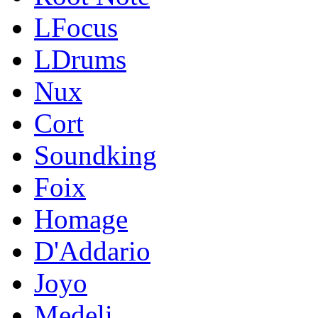
LFocus
LDrums
Nux
Cort
Soundking
Foix
Homage
D'Addario
Joyo
Medeli