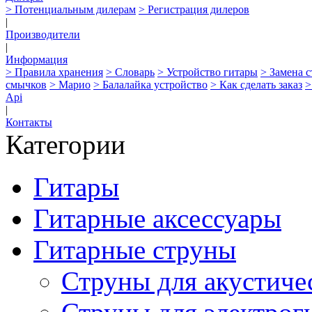
> Потенциальным дилерам
> Регистрация дилеров
|
Производители
|
Информация
> Правила хранения
> Словарь
> Устройство гитары
> Замена 
смычков
> Марио
> Балалайка устройство
> Как сделать заказ
>
Api
|
Контакты
Категории
Гитары
Гитарные аксессуары
Гитарные струны
Струны для акустиче