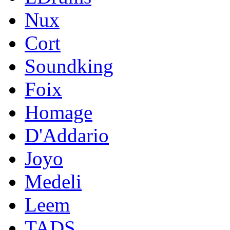
Nux
Cort
Soundking
Foix
Homage
D'Addario
Joyo
Medeli
Leem
TADS