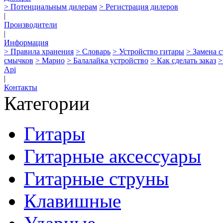
> Потенциальным дилерам
> Регистрация дилеров
|
Производители
|
Информация
> Правила хранения
> Словарь
> Устройство гитары
> Замена 
смычков
> Марио
> Балалайка устройство
> Как сделать заказ
>
Api
|
Контакты
Категории
Гитары
Гитарные аксессуары
Гитарные струны
Клавишные