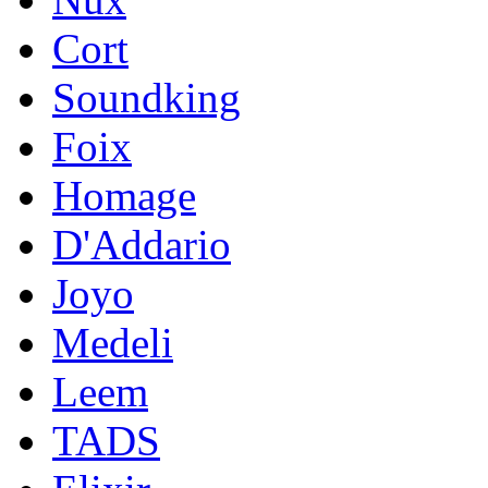
Cort
Soundking
Foix
Homage
D'Addario
Joyo
Medeli
Leem
TADS