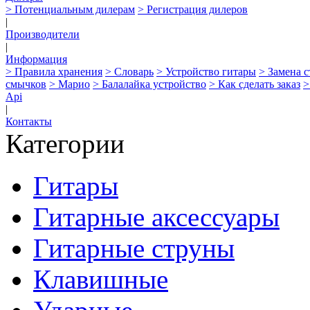
> Потенциальным дилерам
> Регистрация дилеров
|
Производители
|
Информация
> Правила хранения
> Словарь
> Устройство гитары
> Замена 
смычков
> Марио
> Балалайка устройство
> Как сделать заказ
>
Api
|
Контакты
Категории
Гитары
Гитарные аксессуары
Гитарные струны
Клавишные