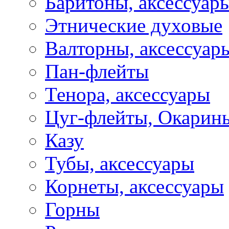
Баритоны, аксессуар
Этнические духовые
Валторны, аксессуар
Пан-флейты
Тенора, аксессуары
Цуг-флейты, Окарин
Казу
Тубы, аксессуары
Корнеты, аксессуары
Горны