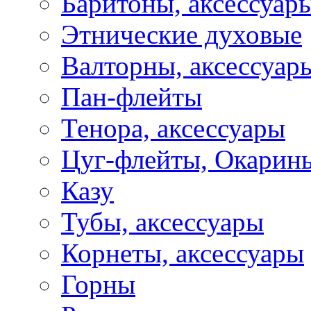
Баритоны, аксессуар
Этнические духовые
Валторны, аксессуар
Пан-флейты
Тенора, аксессуары
Цуг-флейты, Окарин
Казу
Тубы, аксессуары
Корнеты, аксессуары
Горны