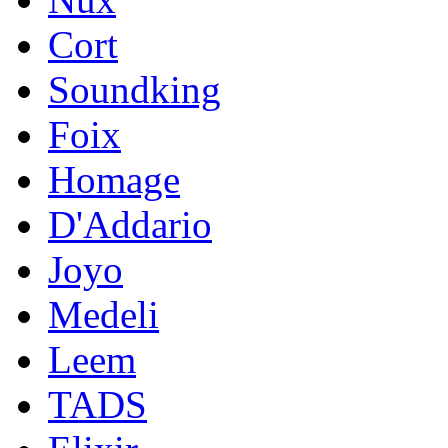
Cort
Soundking
Foix
Homage
D'Addario
Joyo
Medeli
Leem
TADS