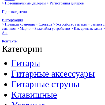
> Потенциальным дилерам
> Регистрация дилеров
|
Производители
|
Информация
> Правила хранения
> Словарь
> Устройство гитары
> Замена 
смычков
> Марио
> Балалайка устройство
> Как сделать заказ
>
Api
|
Контакты
Категории
Гитары
Гитарные аксессуары
Гитарные струны
Клавишные