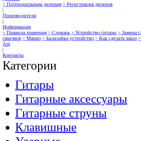
> Потенциальным дилерам
> Регистрация дилеров
|
Производители
|
Информация
> Правила хранения
> Словарь
> Устройство гитары
> Замена 
смычков
> Марио
> Балалайка устройство
> Как сделать заказ
>
Api
|
Контакты
Категории
Гитары
Гитарные аксессуары
Гитарные струны
Клавишные