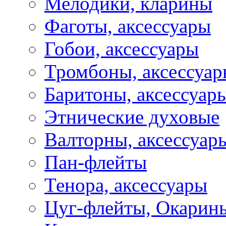
Мелодики, кларины
Фаготы, аксессуары
Гобои, аксессуары
Тромбоны, аксессуа
Баритоны, аксессуар
Этнические духовые
Валторны, аксессуар
Пан-флейты
Тенора, аксессуары
Цуг-флейты, Окарин