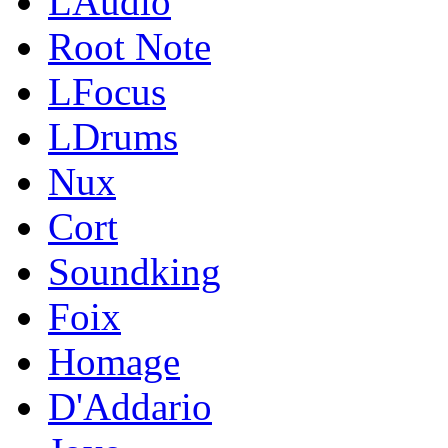
LAudio
Root Note
LFocus
LDrums
Nux
Cort
Soundking
Foix
Homage
D'Addario