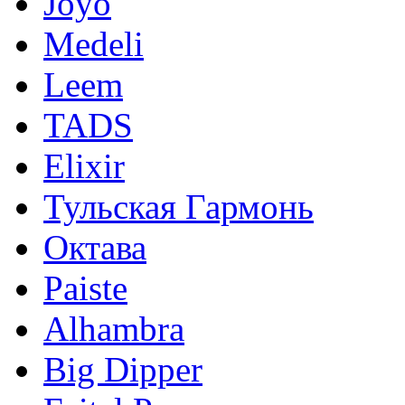
Joyo
Medeli
Leem
TADS
Elixir
Тульская Гармонь
Октава
Paiste
Alhambra
Big Dipper