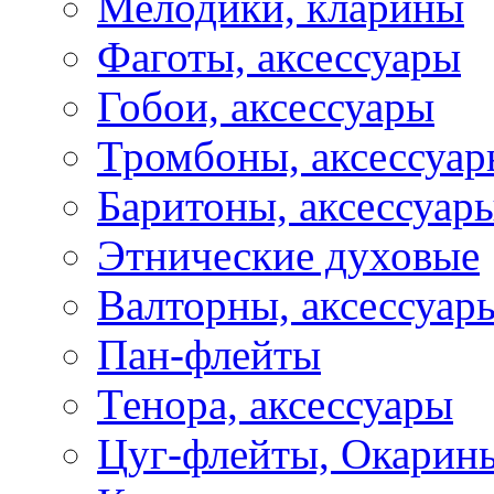
Мелодики, кларины
Фаготы, аксессуары
Гобои, аксессуары
Тромбоны, аксессуа
Баритоны, аксессуар
Этнические духовые
Валторны, аксессуар
Пан-флейты
Тенора, аксессуары
Цуг-флейты, Окарин