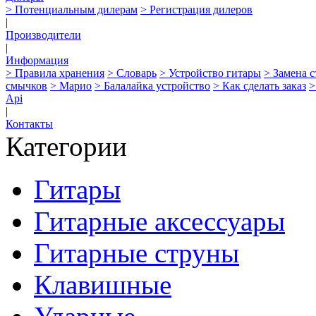
> Потенциальным дилерам
> Регистрация дилеров
|
Производители
|
Информация
> Правила хранения
> Словарь
> Устройство гитары
> Замена 
смычков
> Марио
> Балалайка устройство
> Как сделать заказ
>
Api
|
Контакты
Категории
Гитары
Гитарные аксессуары
Гитарные струны
Клавишные