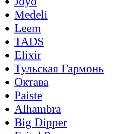
Joyo
Medeli
Leem
TADS
Elixir
Тульская Гармонь
Октава
Paiste
Alhambra
Big Dipper