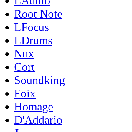
LAudio
Root Note
LFocus
LDrums
Nux
Cort
Soundking
Foix
Homage
D'Addario