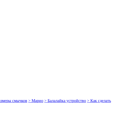
размеры смычков
> Марио
> Балалайка устройство
> Как сделать