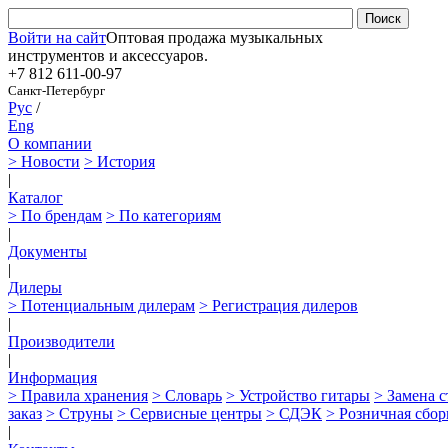
Войти на сайт
Оптовая продажа музыкальных
инструментов и аксессуаров.
+7 812
611-00-97
Санкт-Петербург
Рус
/
Eng
О компании
> Новости
> История
|
Каталог
> По брендам
> По категориям
|
Документы
|
Дилеры
> Потенциальным дилерам
> Регистрация дилеров
|
Производители
|
Информация
> Правила хранения
> Словарь
> Устройство гитары
> Замена 
заказ
> Струны
> Сервисные центры
> СДЭК
> Розничная сбор
|