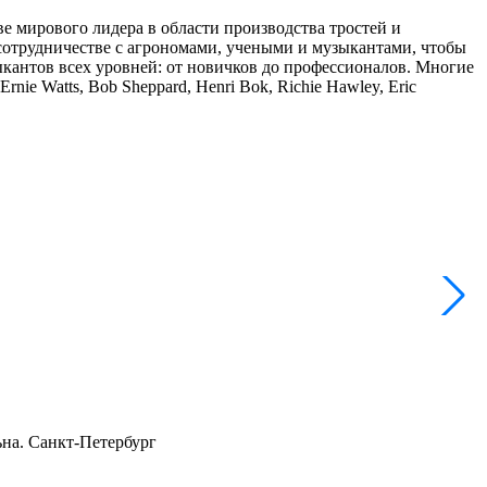
ве мирового лидера в области производства тростей и
сотрудничестве с агрономами, учеными и музыкантами, чтобы
зыкантов всех уровней: от новичков до профессионалов. Многие
nie Watts, Bob Sheppard, Henri Bok, Richie Hawley, Eric
R
ьна. Санкт-Петербург