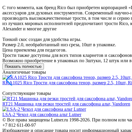
С того момента, как бренд Rico был приобретен корпорацией «
аксессуаров для духовых инструментов. Современный научно-
производить высококачественные трости, в том числе и серию 
из лучших мировых исполнителей предпочитают трости Rico, к прим
Alexander и многие другие
Тонкий скос создан для удобства игры.
Размер 2.0, необработанный низ среза, 10шт в упаковке.
Цена приемлема для педагогов.
Трости также доступны для всех типов кларнетов и саксофонов
Возможно приобретение в упаковках по 3штуки, 12 штук или в
Показать полностью
Аналогичные товары
RKA1025 Rico Трости для саксофона тенор, размер 2.5, 10шт, R
Сопутствующие товары
RT21 Машинка для резки тростей для саксофона альт, Vandoren
LSA-2 Чехол для саксофона альт Lutner
© Все права защищены Lutner.ru 1998-2026. При полном или ча
+7 812 611-00-97
Изображение и описание товара носит информационный характ