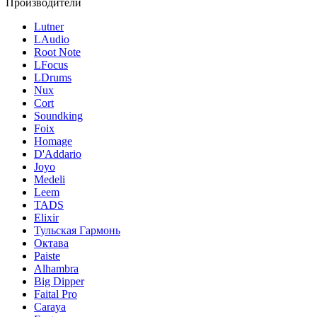
Производители
Lutner
LAudio
Root Note
LFocus
LDrums
Nux
Cort
Soundking
Foix
Homage
D'Addario
Joyo
Medeli
Leem
TADS
Elixir
Тульская Гармонь
Октава
Paiste
Alhambra
Big Dipper
Faital Pro
Caraya