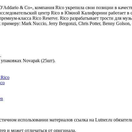
D'Addario & Co», компания Rico укрепила свои позиции в качест
исследовательский центр Rico в Южной Калифорнии работает в 
премиум-класса Rico Reserve. Rico разрабатывает трости для му
еру: Mark Nuccio, Jerry Bergonzi, Chris Potter, Benny Golson, Er
.
 упаковках Novapak (25шт).
ico
стичном использовании материалов ссылка на Lutner.ru обязател
ер и может отличаться от оригинала.