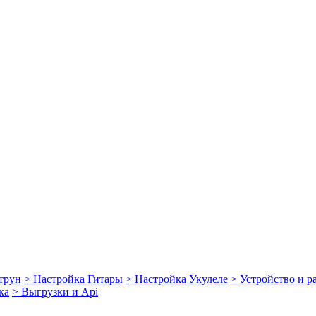
струн
> Настройка Гитары
> Настройка Укулеле
> Устройство и 
ка
> Выгрузки и Api