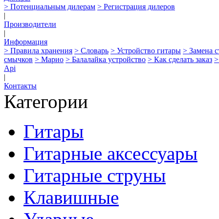
> Потенциальным дилерам
> Регистрация дилеров
|
Производители
|
Информация
> Правила хранения
> Словарь
> Устройство гитары
> Замена 
смычков
> Марио
> Балалайка устройство
> Как сделать заказ
>
Api
|
Контакты
Категории
Гитары
Гитарные аксессуары
Гитарные струны
Клавишные