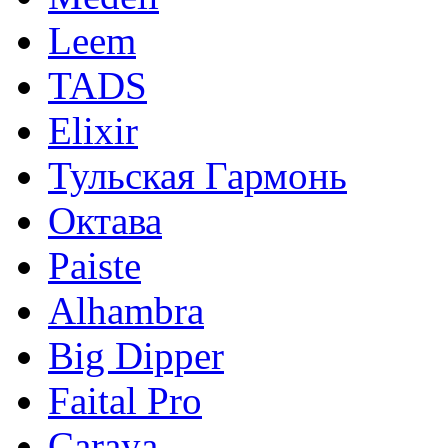
Leem
TADS
Elixir
Тульская Гармонь
Октава
Paiste
Alhambra
Big Dipper
Faital Pro
Caraya