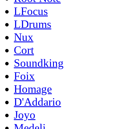
LFocus
LDrums
Nux
Cort
Soundking
Foix
Homage
D'Addario
Joyo
Medeli