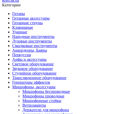
Контакты
Категории
Гитары
Гитарные аксессуары
Гитарные струны
Клавишные
Ударные
Народные инструменты
Духовые инструменты
Смычковые инструменты
Аккордеоны, Баяны
Перкуссия
Арфы и аксессуары
Световое оборудование
Звуковое оборудование
Студийное оборудование
Трансляционное оборудование
Генераторы эффектов
Микрофоны, аксессуары
Микрофоны беспроводные
Микрофоны проводные
Микрофонные стойки
Ветрозащиты
Держатели для микрофона