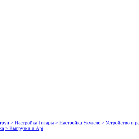
струн
> Настройка Гитары
> Настройка Укулеле
> Устройство и 
ка
> Выгрузки и Api