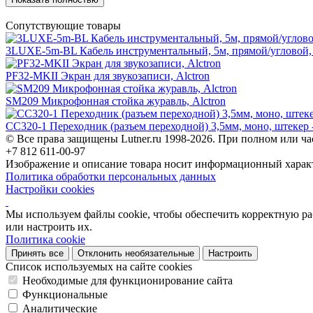
Сопутствующие товары
3LUXE-5m-BL Кабель инструментальный, 5м, прямой/угловой, 
PF32-MKII Экран для звукозаписи, Alctron
SM209 Микрофонная стойка журавль, Alctron
CC320-1 Переходник (разъем переходной) 3,5мм, моно, штекер -
© Все права защищены Lutner.ru 1998-2026. При полном или ча
+7 812 611-00-97
Изображение и описание товара носит информационный характ
Политика обработки персональных данных
Настройки cookies
Мы используем файлы cookie, чтобы обеспечить корректную рабо
или настроить их.
Политика cookie
Принять все
Отклонить необязательные
Настроить
Список используемых на сайте cookies
Необходимые для функционирование сайта
Функциональные
Аналитические