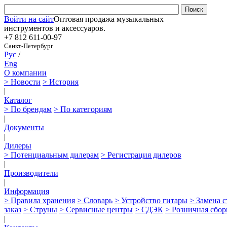
Войти на сайт
Оптовая продажа музыкальных
инструментов и аксессуаров.
+7 812
611-00-97
Санкт-Петербург
Рус
/
Eng
О компании
> Новости
> История
|
Каталог
> По брендам
> По категориям
|
Документы
|
Дилеры
> Потенциальным дилерам
> Регистрация дилеров
|
Производители
|
Информация
> Правила хранения
> Словарь
> Устройство гитары
> Замена 
заказ
> Струны
> Сервисные центры
> СДЭК
> Розничная сбор
|