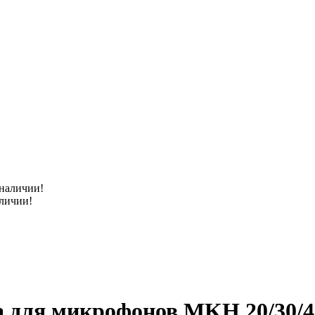
аличии!
 для микрофонов MKH 20/30/40/