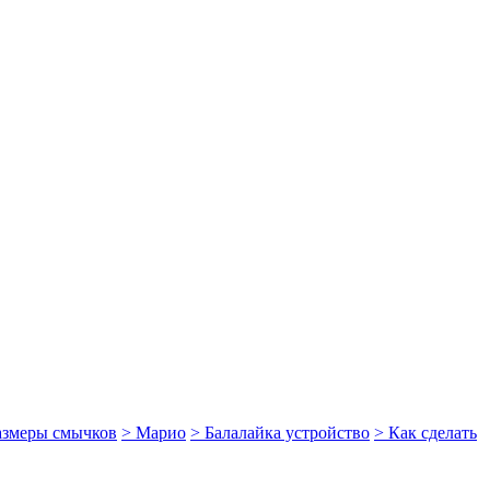
размеры смычков
> Марио
> Балалайка устройство
> Как сделать