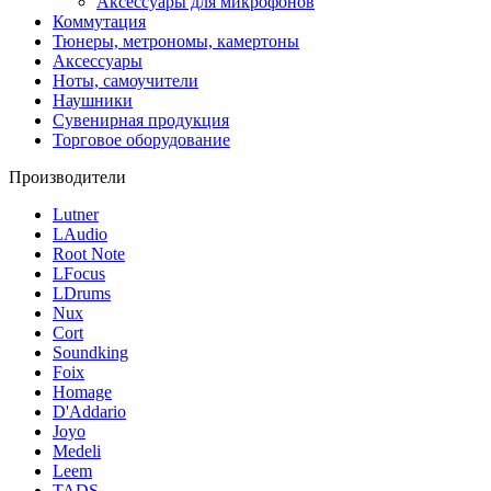
Аксессуары для микрофонов
Коммутация
Тюнеры, метрономы, камертоны
Аксессуары
Ноты, самоучители
Наушники
Сувенирная продукция
Торговое оборудование
Производители
Lutner
LAudio
Root Note
LFocus
LDrums
Nux
Cort
Soundking
Foix
Homage
D'Addario
Joyo
Medeli
Leem
TADS