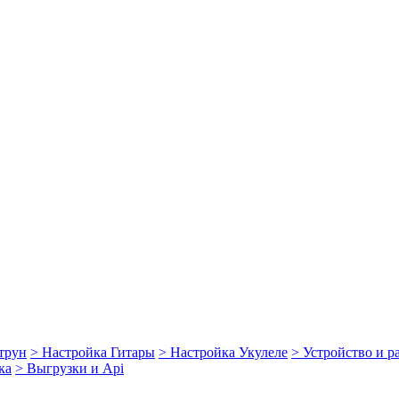
струн
> Настройка Гитары
> Настройка Укулеле
> Устройство и 
ка
> Выгрузки и Api