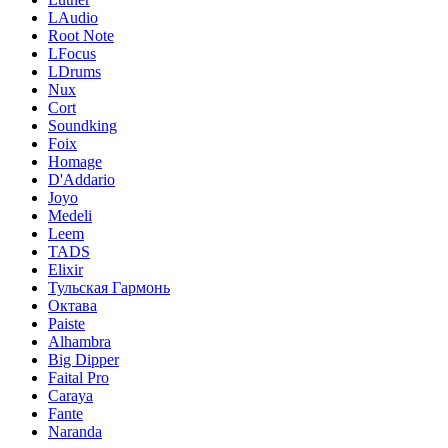
LAudio
Root Note
LFocus
LDrums
Nux
Cort
Soundking
Foix
Homage
D'Addario
Joyo
Medeli
Leem
TADS
Elixir
Тульская Гармонь
Октава
Paiste
Alhambra
Big Dipper
Faital Pro
Caraya
Fante
Naranda