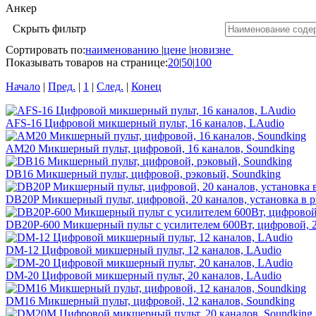
Анкер
Скрыть фильтр
Сортировать по:
наименованию
|
цене
|
новизне
Показывать товаров на странице:
20
|
50
|
100
Начало
|
Пред.
|
1
|
След.
|
Конец
AFS-16 Цифровой микшерный пульт, 16 каналов, LAudio
AM20 Микшерный пульт, цифровой, 16 каналов, Soundking
DB16 Микшерный пульт, цифровой, рэковый, Soundking
DB20P Микшерный пульт, цифровой, 20 каналов, установка в р
DB20P-600 Микшерный пульт с усилителем 600Вт, цифровой, 20
DM-12 Цифровой микшерный пульт, 12 каналов, LAudio
DM-20 Цифровой микшерный пульт, 20 каналов, LAudio
DM16 Микшерный пульт, цифровой, 12 каналов, Soundking