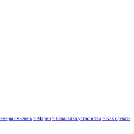
размеры смычков
> Марио
> Балалайка устройство
> Как сделать