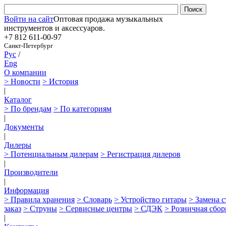
Войти на сайт
Оптовая продажа музыкальных
инструментов и аксессуаров.
+7 812
611-00-97
Санкт-Петербург
Рус
/
Eng
О компании
> Новости
> История
|
Каталог
> По брендам
> По категориям
|
Документы
|
Дилеры
> Потенциальным дилерам
> Регистрация дилеров
|
Производители
|
Информация
> Правила хранения
> Словарь
> Устройство гитары
> Замена 
заказ
> Струны
> Сервисные центры
> СДЭК
> Розничная сбор
|