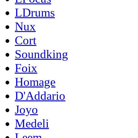
LDrums
Nux
Cort
Soundking
Foix
Homage
D'Addario
Joyo
Medeli
Leem