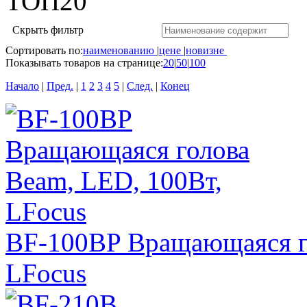
ТОП20
Скрыть фильтр
Сортировать по:
наименованию
|
цене
|
новизне
Показывать товаров на странице:
20
|
50
|
100
Начало
|
Пред.
|
1
2
3
4
5
|
След.
|
Конец
BF-100BP Вращающаяся го
LFocus