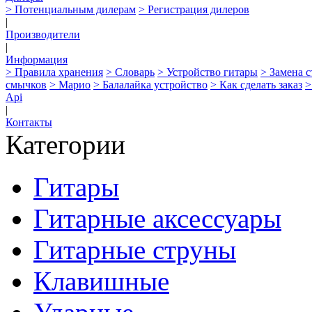
> Потенциальным дилерам
> Регистрация дилеров
|
Производители
|
Информация
> Правила хранения
> Словарь
> Устройство гитары
> Замена 
смычков
> Марио
> Балалайка устройство
> Как сделать заказ
>
Api
|
Контакты
Категории
Гитары
Гитарные аксессуары
Гитарные струны
Клавишные