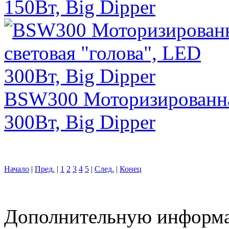
150Вт, Big Dipper
BSW300 Моторизированная
300Вт, Big Dipper
Начало
|
Пред.
|
1
2
3
4
5
|
След.
|
Конец
Дополнительную информ