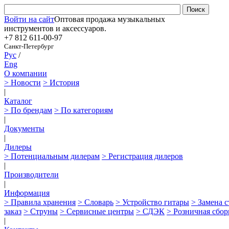
Войти на сайт
Оптовая продажа музыкальных
инструментов и аксессуаров.
+7 812
611-00-97
Санкт-Петербург
Рус
/
Eng
О компании
> Новости
> История
|
Каталог
> По брендам
> По категориям
|
Документы
|
Дилеры
> Потенциальным дилерам
> Регистрация дилеров
|
Производители
|
Информация
> Правила хранения
> Словарь
> Устройство гитары
> Замена 
заказ
> Струны
> Сервисные центры
> СДЭК
> Розничная сбор
|