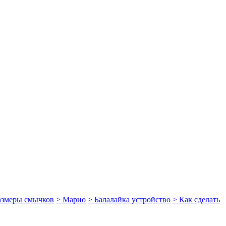
размеры смычков
> Марио
> Балалайка устройство
> Как сделать