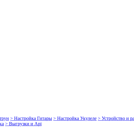
струн
> Настройка Гитары
> Настройка Укулеле
> Устройство и 
ка
> Выгрузки и Api