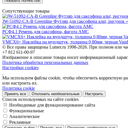
Показать полностью
Сопутствующие товары
JW-51092-CA-B Greenline Футляр для саксофона альт, рисунок «
РСФ4.1 Ремень для саксофона, фагота АМС
VMCX6+ Наклейка на мундштук, толщина 0,80мм, черная Vand
© Все права защищены Lutner.ru 1998-2026. При полном или ча
+7 812 611-00-97
Изображение и описание товара носит информационный характ
Политика обработки персональных данных
Настройки cookies
Мы используем файлы cookie, чтобы обеспечить корректную рабо
или настроить их.
Политика cookie
Принять все
Отклонить необязательные
Настроить
Список используемых на сайте cookies
Необходимые для функционирование сайта
Функциональные
Аналитические
Рекламные
Сохранить выбор
Принять все
Отклонить необязательные