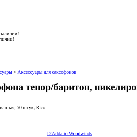
аличии!
ссуары
>
Аксессуары для саксофонов
фона тенор/баритон, никелиров
D'Addario Woodwinds