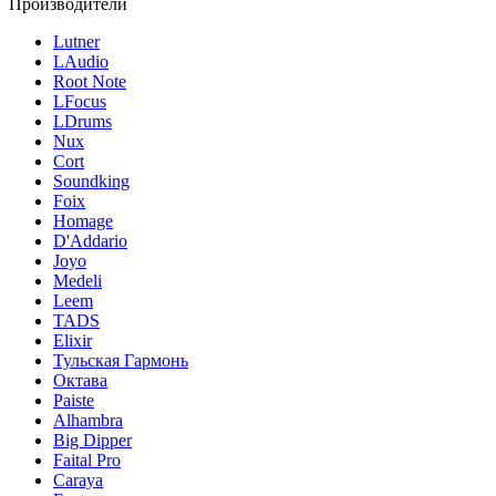
Производители
Lutner
LAudio
Root Note
LFocus
LDrums
Nux
Cort
Soundking
Foix
Homage
D'Addario
Joyo
Medeli
Leem
TADS
Elixir
Тульская Гармонь
Октава
Paiste
Alhambra
Big Dipper
Faital Pro
Caraya