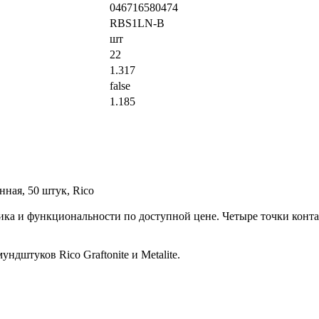
046716580474
RBS1LN-B
шт
22
1.317
false
1.185
ная, 50 штук, Rico
лика и функциональности по доступной цене. Четыре точки кон
дштуков Rico Graftonite и Metalite.