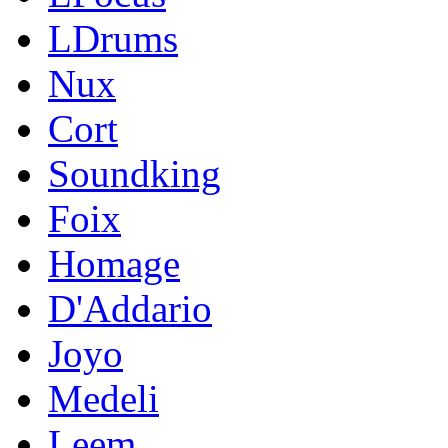
LDrums
Nux
Cort
Soundking
Foix
Homage
D'Addario
Joyo
Medeli
Leem