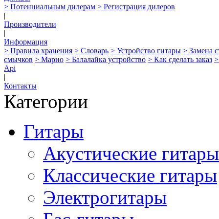
> Потенциальным дилерам
> Регистрация дилеров
|
Производители
|
Информация
> Правила хранения
> Словарь
> Устройство гитары
> Замена 
смычков
> Марио
> Балалайка устройство
> Как сделать заказ
>
Api
|
Контакты
Категории
Гитары
Акустические гитары
Классические гитары
Электрогитары