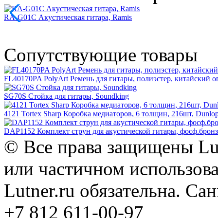
RA-G01C Акустическая гитара, Ramis
Сопутствующие товары
FL40170PA PolyArt Ремень для гитары, полиэстер, китайский ог
SG70S Стойка для гитары, Soundking
4121 Tortex Sharp Коробка медиаторов, 6 толщин, 216шт, Dunlo
DAP1152 Комплект струн для акустической гитары, фосф.бронза
© Все права защищены Lut
или частичном использова
Lutner.ru обязательна. Са
+7 812 611-00-97