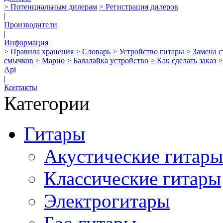
> Потенциальным дилерам
> Регистрация дилеров
|
Производители
|
Информация
> Правила хранения
> Словарь
> Устройство гитары
> Замена 
смычков
> Марио
> Балалайка устройство
> Как сделать заказ
>
Api
|
Контакты
Категории
Гитары
Акустические гитары
Классические гитары
Электрогитары