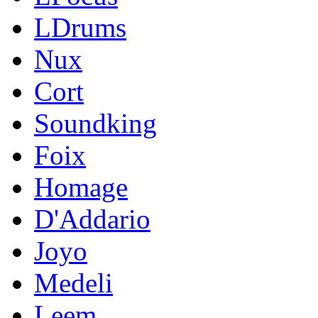
LDrums
Nux
Cort
Soundking
Foix
Homage
D'Addario
Joyo
Medeli
Leem