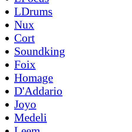
LDrums
Nux
Cort
Soundking
Foix
Homage
D'Addario
Joyo
Medeli
Leem