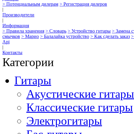
> Потенциальным дилерам
> Регистрация дилеров
|
Производители
|
Информация
> Правила хранения
> Словарь
> Устройство гитары
> Замена 
смычков
> Марио
> Балалайка устройство
> Как сделать заказ
>
Api
|
Контакты
Категории
Гитары
Акустические гитары
Классические гитары
Электрогитары