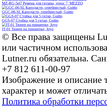
MZ-RG-5et7 Ремень для гитары, этнос 7, MEZZO
GGC-06-SL Каподастр, серебристый, Guitto
GGS-07 Стойка для 5 гитар, Guitto
JT-01 Тюнер на прищепке, Joyo
© Все права защищены Lut
или частичном использова
Lutner.ru обязательна. Са
+7 812 611-00-97
Изображение и описание 
характер и может отличать
Политика обработки перс