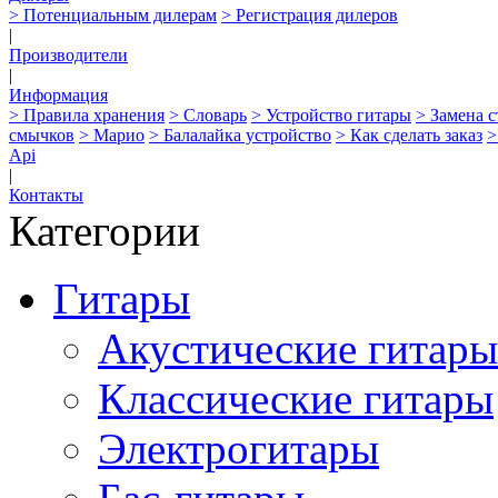
> Потенциальным дилерам
> Регистрация дилеров
|
Производители
|
Информация
> Правила хранения
> Словарь
> Устройство гитары
> Замена 
смычков
> Марио
> Балалайка устройство
> Как сделать заказ
>
Api
|
Контакты
Категории
Гитары
Акустические гитары
Классические гитары
Электрогитары