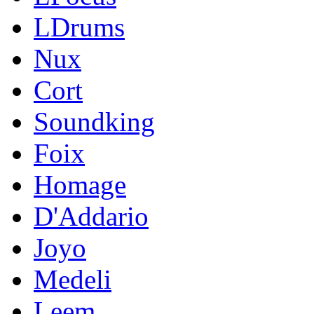
LDrums
Nux
Cort
Soundking
Foix
Homage
D'Addario
Joyo
Medeli
Leem